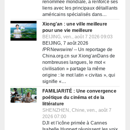
renommée mondiale, a renforcé ses
liens avec les principaux détaillants
américains spécialisés dans…
Xiong'an : une ville meilleure
pour une vie meilleure
BEIJING, ven., août 7 2026 09:03
BEIJING, 7 août 2026
/PRNewswire/ -- Un reportage de
China.org.cn sur Xiong'anDans de
nombreuses langues, le mot «
civilisation » partage la même
origine : le mot latin « civitas », qui
signifie «…
FAMILIARITÉ : Une convergence
poétique du cinéma et de la
littérature
SHENZHEN, Chine, ven., août 7
2026 07:00
DJI et l'icône primée à Cannes
Isabelle Huppert réunissent les voix