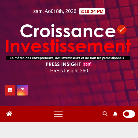
Skip
sam. Août 8th, 2026
3:19:25 PM
to
content
Press Insight 360