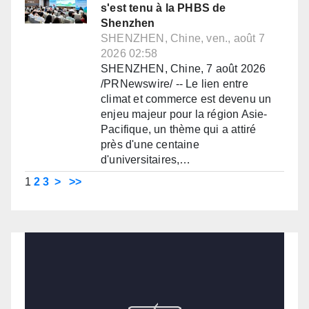
s'est tenu à la PHBS de
Shenzhen
SHENZHEN, Chine, ven., août 7
2026 02:58
SHENZHEN, Chine, 7 août 2026
/PRNewswire/ -- Le lien entre
climat et commerce est devenu un
enjeu majeur pour la région Asie-
Pacifique, un thème qui a attiré
près d'une centaine
d'universitaires,…
1
2
3
>
>>