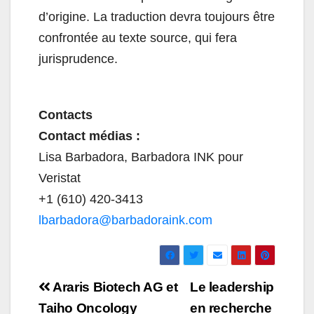
d’origine. La traduction devra toujours être
confrontée au texte source, qui fera
jurisprudence.
Contacts
Contact médias :
Lisa Barbadora, Barbadora INK pour
Veristat
+1 (610) 420-3413
lbarbadora@barbadoraink.com
Navigation
Araris Biotech AG et
Le leadership
de
Taiho Oncology
en recherche