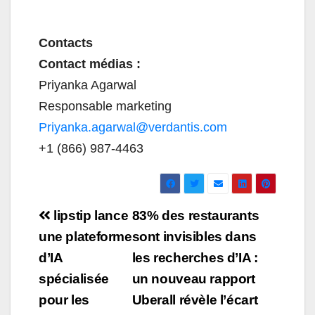
Contacts
Contact médias :
Priyanka Agarwal
Responsable marketing
Priyanka.agarwal@verdantis.com
+1 (866) 987-4463
Navigation
lipstip lance
83% des restaurants
de
une plateforme
sont invisibles dans
d’IA
les recherches d’IA :
l’article
spécialisée
un nouveau rapport
pour les
Uberall révèle l’écart