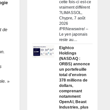
cette fois-ci est-ce
ogie
vraiment différent
?LIMASSOL,
Chypre, 7 août
2026
/PRNewswire/ --
t de
Le yen japonais
reste au…
Eightco
on.
Holdings
(NASDAQ :
ORBS) annonce
s
un portefeuille
total d'environ
378 millions de
ble.
»
dollars,
comprenant
notamment
OpenAI, Beast
Industries, plus