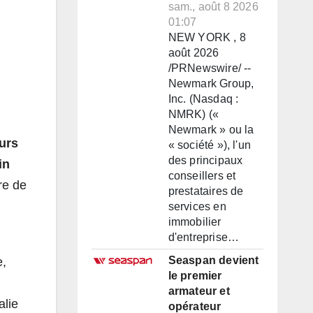
sam., août 8 2026
01:07
NEW YORK , 8
août 2026
/PRNewswire/ --
Newmark Group,
Inc. (Nasdaq :
NMRK) («
Newmark » ou la
urs
« société »), l'un
des principaux
in
conseillers et
re de
prestataires de
services en
immobilier
d'entreprise…
Seaspan devient
e,
le premier
armateur et
alie
opérateur