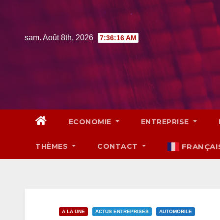
Skip
to
content
sam. Août 8th, 2026
7:36:17 AM
ECONOMIE
ENTREPRISE
THÈMES
CONTACT
FRANÇAI
A LA UNE
ACTUS ENTREPRISES
AUTOMOBILE