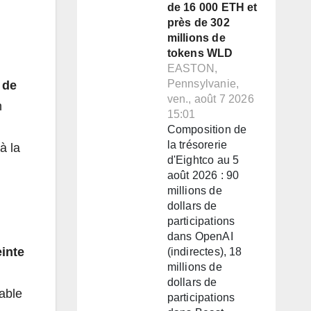
de 16 000 ETH et
près de 302
millions de
tokens WLD
EASTON,
Pennsylvanie,
 de
ven., août 7 2026
n
15:01
Composition de
la trésorerie
à la
d'Eightco au 5
août 2026 : 90
millions de
dollars de
participations
dans OpenAI
einte
(indirectes), 18
millions de
dollars de
able
participations