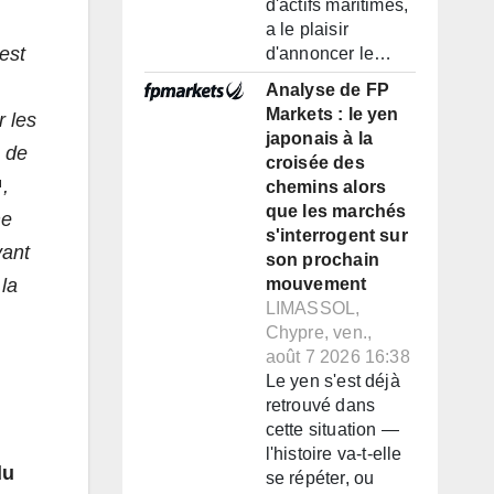
d'actifs maritimes,
a le plaisir
 est
d'annoncer le…
Analyse de FP
Markets : le yen
 les
japonais à la
, de
croisée des
,
chemins alors
que les marchés
me
s'interrogent sur
vant
son prochain
la
mouvement
LIMASSOL,
Chypre, ven.,
août 7 2026 16:38
Le yen s'est déjà
retrouvé dans
cette situation —
l'histoire va-t-elle
du
se répéter, ou