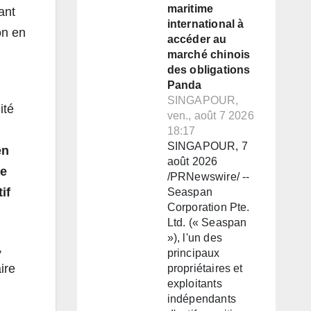
maritime
ant
international à
on en
accéder au
marché chinois
des obligations
Panda
SINGAPOUR,
ité
ven., août 7 2026
18:17
SINGAPOUR, 7
en
août 2026
de
/PRNewswire/ --
if
Seaspan
Corporation Pte.
Ltd. (« Seaspan
»), l'un des
,
principaux
ire
propriétaires et
exploitants
indépendants