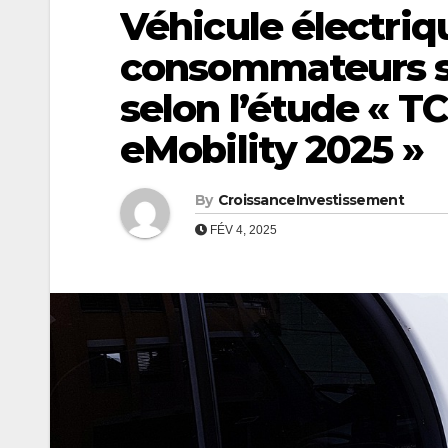
Véhicule électriq
consommateurs su
selon l’étude « T
eMobility 2025 »
By
CroissanceInvestissement
FÉV 4, 2025