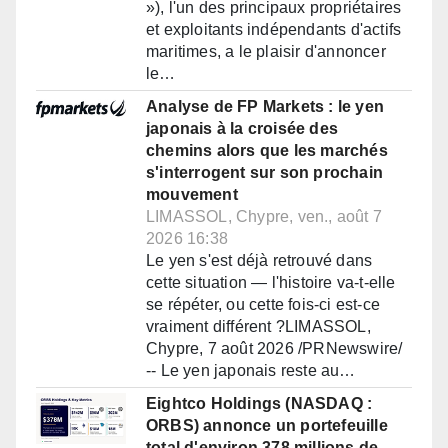
»), l'un des principaux propriétaires
et exploitants indépendants d'actifs
maritimes, a le plaisir d'annoncer
le…
Analyse de FP Markets : le yen
japonais à la croisée des
chemins alors que les marchés
s'interrogent sur son prochain
mouvement
LIMASSOL, Chypre, ven., août 7
2026 16:38
Le yen s'est déjà retrouvé dans
cette situation — l'histoire va-t-elle
se répéter, ou cette fois-ci est-ce
vraiment différent ?LIMASSOL,
Chypre, 7 août 2026 /PRNewswire/
-- Le yen japonais reste au…
Eightco Holdings (NASDAQ :
ORBS) annonce un portefeuille
total d'environ 378 millions de