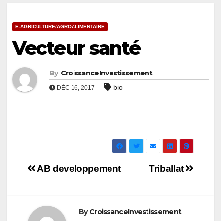
E-AGRICULTURE/AGROALIMENTAIRE
Vecteur santé
By
CroissanceInvestissement
bio
DÉC 16, 2017
Navigation
AB developpement
Triballat
de
l’article
By
CroissanceInvestissement