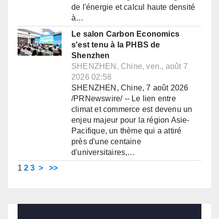
de l'énergie et calcul haute densité
à…
Le salon Carbon Economics
s'est tenu à la PHBS de
Shenzhen
SHENZHEN, Chine, ven., août 7
2026 02:58
SHENZHEN, Chine, 7 août 2026
/PRNewswire/ -- Le lien entre
climat et commerce est devenu un
enjeu majeur pour la région Asie-
Pacifique, un thème qui a attiré
près d'une centaine
d'universitaires,…
1
2
3
>
>>