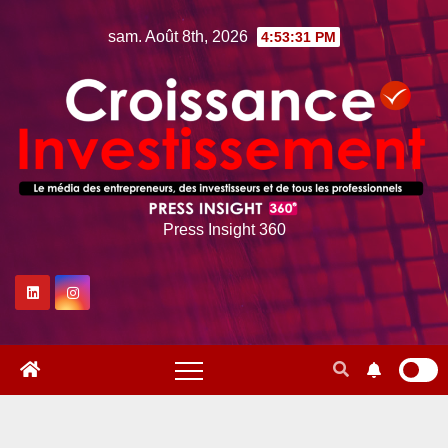
Skip
sam. Août 8th, 2026
4:53:32 PM
to
content
Press Insight 360