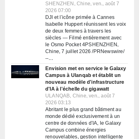
SHENZHEN, Chine, ven., août 7
2026 07:00
DJI et l'icône primée à Cannes
Isabelle Huppert réunissent les voix
de deux femmes à travers les
siècles — Filmé entièrement avec
le Osmo Pocket 4PSHENZHEN,
Chine, 7 juillet 2026 /PRNewswire/
--…
Envision met en service le Galaxy
Campus à Ulanqab et établit un
nouveau modèle d'infrastructure
d'IA à l'échelle du gigawatt
ULANQAB, Chine, ven., août 7
2026 03:13
Abritant le plus grand bâtiment au
monde dédié exclusivement à un
centre de données d'IA, le Galaxy
Campus combine énergies
renouvelables, gestion intelligente