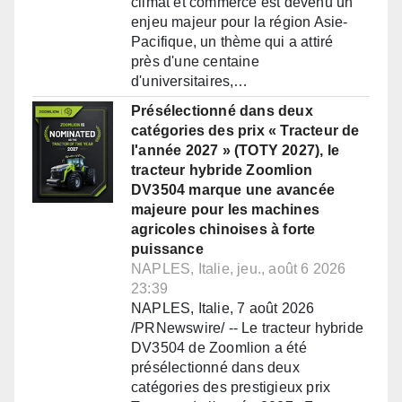
climat et commerce est devenu un
enjeu majeur pour la région Asie-
Pacifique, un thème qui a attiré
près d'une centaine
d'universitaires,…
Présélectionné dans deux
catégories des prix « Tracteur de
l'année 2027 » (TOTY 2027), le
tracteur hybride Zoomlion
DV3504 marque une avancée
majeure pour les machines
agricoles chinoises à forte
puissance
NAPLES, Italie, jeu., août 6 2026
23:39
NAPLES, Italie, 7 août 2026
/PRNewswire/ -- Le tracteur hybride
DV3504 de Zoomlion a été
présélectionné dans deux
catégories des prestigieux prix