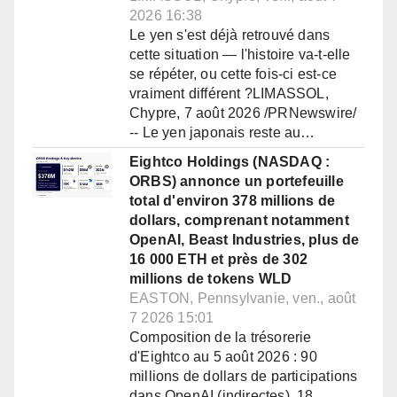
2026 16:38
Le yen s'est déjà retrouvé dans
cette situation — l'histoire va-t-elle
se répéter, ou cette fois-ci est-ce
vraiment différent ?LIMASSOL,
Chypre, 7 août 2026 /PRNewswire/
-- Le yen japonais reste au…
Eightco Holdings (NASDAQ :
ORBS) annonce un portefeuille
total d'environ 378 millions de
dollars, comprenant notamment
OpenAI, Beast Industries, plus de
16 000 ETH et près de 302
millions de tokens WLD
EASTON, Pennsylvanie, ven., août
7 2026 15:01
Composition de la trésorerie
d'Eightco au 5 août 2026 : 90
millions de dollars de participations
dans OpenAI (indirectes), 18