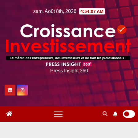
Skip
sam. Août 8th, 2026
4:54:08 AM
to
content
Press Insight 360