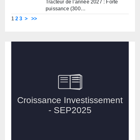
Tracteur de l'année 2027 : Forte
puissance (300…
1
2
3
>
>>