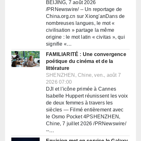
BEIJING, 7 août 2026
/PRNewswire/ -- Un reportage de
China.org.cn sur Xiong'anDans de
nombreuses langues, le mot «
civilisation » partage la même
origine : le mot latin « civitas », qui
signifie «…
FAMILIARITÉ : Une convergence
poétique du cinéma et de la
littérature
SHENZHEN, Chine, ven., août 7
2026 07:00
DJI et l'icône primée à Cannes
Isabelle Huppert réunissent les voix
de deux femmes à travers les
siècles — Filmé entièrement avec
le Osmo Pocket 4PSHENZHEN,
Chine, 7 juillet 2026 /PRNewswire/
--…
Envision met en service le Galaxy