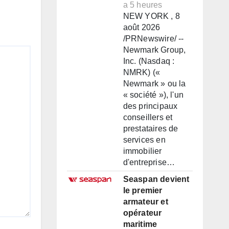
a 5 heures
NEW YORK , 8
août 2026
/PRNewswire/ --
Newmark Group,
Inc. (Nasdaq :
NMRK) («
Newmark » ou la
« société »), l'un
des principaux
conseillers et
prestataires de
services en
immobilier
d'entreprise…
Seaspan devient
le premier
armateur et
opérateur
maritime