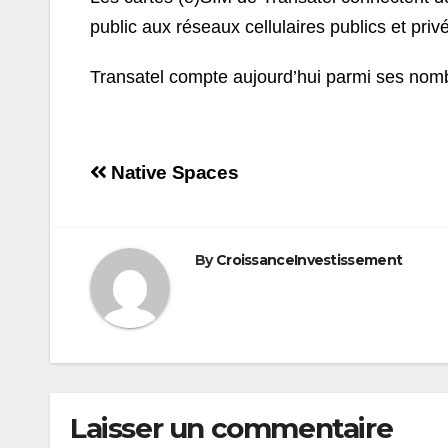
public aux réseaux cellulaires publics et priv
Transatel compte aujourd’hui parmi ses nomb
Navigation
Native Spaces
de
l’article
By
CroissanceInvestissement
Laisser un commentaire