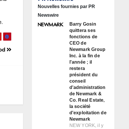
Nouvelles fournies par PR
Newswire
e.
Barry Gosin
quittera ses
fonctions de
CEO de
od
Newmark Group
Inc. à la fin de
l'année ; il
restera
président du
conseil
d'administration
de Newmark &
Co. Real Estate,
la société
d'exploitation de
Newmark
NEW YORK, il y