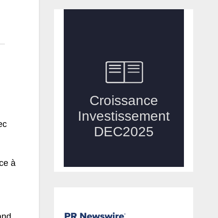
ec
âce à
and