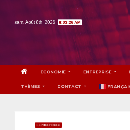
Skip
to
content
sam. Août 8th, 2026
6:03:27 AM
ECONOMIE
ENTREPRISE
THÈMES
CONTACT
FRANÇAI
E-ENTREPRISES