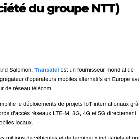
ciété du groupe NTT)
rand Salomon,
Transatel
est un fournisseur mondial de
r agrégateur d’opérateurs mobiles alternatifs en Europe av
r de réseau télécom.
mplifie le déploiements de projets IoT internationaux gr
cords d’accès réseaux LTE-M, 3G, 4G et 5G directement
biles locaux.
s millions de véhicules et de terminaux industriels et gr