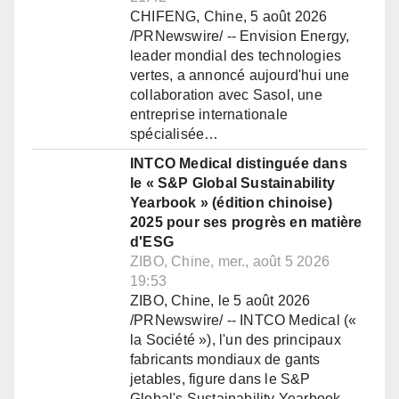
CHIFENG, Chine, 5 août 2026
/PRNewswire/ -- Envision Energy,
leader mondial des technologies
vertes, a annoncé aujourd'hui une
collaboration avec Sasol, une
entreprise internationale
spécialisée…
INTCO Medical distinguée dans
le « S&P Global Sustainability
Yearbook » (édition chinoise)
2025 pour ses progrès en matière
d'ESG
ZIBO, Chine, mer., août 5 2026
19:53
ZIBO, Chine, le 5 août 2026
/PRNewswire/ -- INTCO Medical («
la Société »), l'un des principaux
fabricants mondiaux de gants
jetables, figure dans le S&P
Global's Sustainability Yearbook