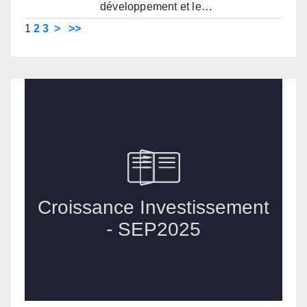
développement et le…
1
2
3
>
>>