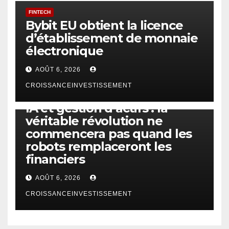
FINTECH
Bybit EU obtient la licence
d’établissement de monnaie
électronique
AOÛT 6, 2026
CROISSANCEINVESTISSEMENT
IA
TECHNOLOGIE
IA et gestion d’actifs : la
véritable révolution ne
commencera pas quand les
robots remplaceront les
financiers
AOÛT 6, 2026
CROISSANCEINVESTISSEMENT