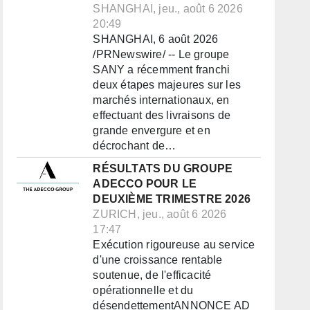
SHANGHAI, jeu., août 6 2026
20:49
SHANGHAI, 6 août 2026
/PRNewswire/ -- Le groupe
SANY a récemment franchi
deux étapes majeures sur les
marchés internationaux, en
effectuant des livraisons de
grande envergure et en
décrochant de…
RÉSULTATS DU GROUPE
ADECCO POUR LE
DEUXIÈME TRIMESTRE 2026
ZURICH, jeu., août 6 2026
17:47
Exécution rigoureuse au service
d'une croissance rentable
soutenue, de l'efficacité
opérationnelle et du
désendettementANNONCE AD