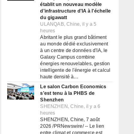
établit un nouveau modèle
d'infrastructure d'IA à l'échelle
du gigawatt
ULANQAB, Chine, il y a 5
heures
Abritant le plus grand bâtiment
au monde dédié exclusivement
à un centre de données d'IA, le
Galaxy Campus combine
énergies renouvelables, gestion
intelligente de l'énergie et calcul
haute densité à…
Le salon Carbon Economics
s'est tenu à la PHBS de
Shenzhen
SHENZHEN, Chine, il y a 6
heures
SHENZHEN, Chine, 7 août
2026 /PRNewswire/ -- Le lien
entre climat et commerce est