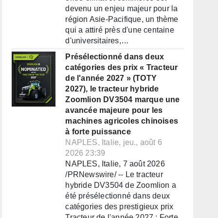
devenu un enjeu majeur pour la
région Asie-Pacifique, un thème
qui a attiré près d'une centaine
d'universitaires,…
Présélectionné dans deux
catégories des prix « Tracteur
de l'année 2027 » (TOTY
2027), le tracteur hybride
Zoomlion DV3504 marque une
avancée majeure pour les
machines agricoles chinoises
à forte puissance
NAPLES, Italie, jeu., août 6
2026 23:39
NAPLES, Italie, 7 août 2026
/PRNewswire/ -- Le tracteur
hybride DV3504 de Zoomlion a
été présélectionné dans deux
catégories des prestigieux prix
Tracteur de l'année 2027 : Forte