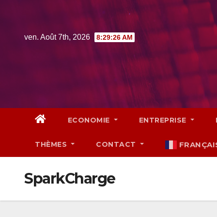
Skip
to
content
ven. Août 7th, 2026
8:29:27 AM
ECONOMIE
ENTREPRISE
THÈMES
CONTACT
FRANÇAI
SparkCharge