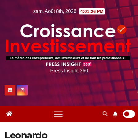
Skip
sam. Août 8th, 2026
4:01:27 PM
to
content
Press Insight 360
Leonardo