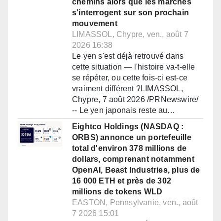
chemins alors que les marchés
s'interrogent sur son prochain
mouvement
LIMASSOL, Chypre, ven., août 7
2026 16:38
Le yen s'est déjà retrouvé dans
cette situation — l'histoire va-t-elle
se répéter, ou cette fois-ci est-ce
vraiment différent ?LIMASSOL,
Chypre, 7 août 2026 /PRNewswire/
-- Le yen japonais reste au…
Eightco Holdings (NASDAQ :
ORBS) annonce un portefeuille
total d'environ 378 millions de
dollars, comprenant notamment
OpenAI, Beast Industries, plus de
16 000 ETH et près de 302
millions de tokens WLD
EASTON, Pennsylvanie, ven., août
7 2026 15:01