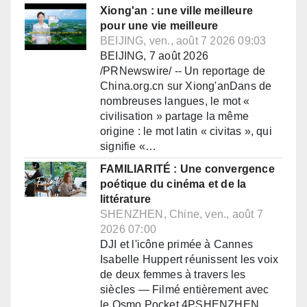
Xiong'an : une ville meilleure
pour une vie meilleure
BEIJING, ven., août 7 2026 09:03
BEIJING, 7 août 2026
/PRNewswire/ -- Un reportage de
China.org.cn sur Xiong'anDans de
nombreuses langues, le mot «
civilisation » partage la même
origine : le mot latin « civitas », qui
signifie «…
FAMILIARITÉ : Une convergence
poétique du cinéma et de la
littérature
SHENZHEN, Chine, ven., août 7
2026 07:00
DJI et l'icône primée à Cannes
Isabelle Huppert réunissent les voix
de deux femmes à travers les
siècles — Filmé entièrement avec
le Osmo Pocket 4PSHENZHEN,