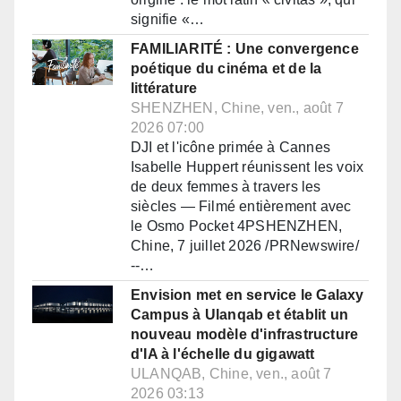
signifie «…
FAMILIARITÉ : Une convergence
poétique du cinéma et de la
littérature
SHENZHEN, Chine, ven., août 7
2026 07:00
DJI et l'icône primée à Cannes
Isabelle Huppert réunissent les voix
de deux femmes à travers les
siècles — Filmé entièrement avec
le Osmo Pocket 4PSHENZHEN,
Chine, 7 juillet 2026 /PRNewswire/
--…
Envision met en service le Galaxy
Campus à Ulanqab et établit un
nouveau modèle d'infrastructure
d'IA à l'échelle du gigawatt
ULANQAB, Chine, ven., août 7
2026 03:13