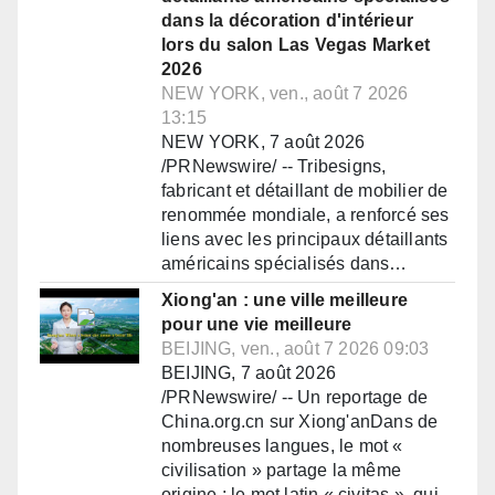
dans la décoration d'intérieur
lors du salon Las Vegas Market
2026
NEW YORK, ven., août 7 2026
13:15
NEW YORK, 7 août 2026
/PRNewswire/ -- Tribesigns,
fabricant et détaillant de mobilier de
renommée mondiale, a renforcé ses
liens avec les principaux détaillants
américains spécialisés dans…
Xiong'an : une ville meilleure
pour une vie meilleure
BEIJING, ven., août 7 2026 09:03
BEIJING, 7 août 2026
/PRNewswire/ -- Un reportage de
China.org.cn sur Xiong'anDans de
nombreuses langues, le mot «
civilisation » partage la même
origine : le mot latin « civitas », qui