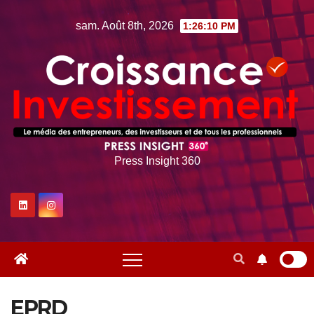
Skip
sam. Août 8th, 2026
1:26:11 PM
to
content
Press Insight 360
EPRD