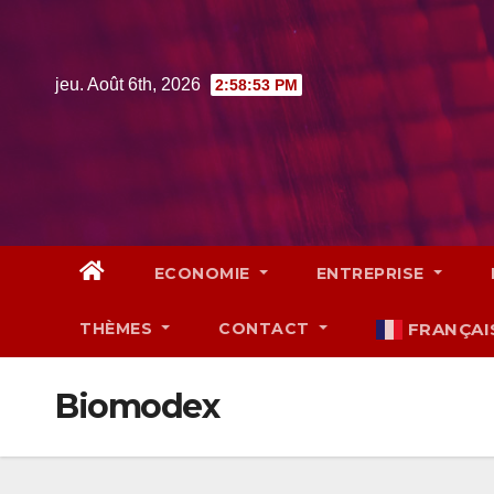
Skip
to
content
jeu. Août 6th, 2026
2:58:54 PM
ECONOMIE
ENTREPRISE
THÈMES
CONTACT
FRANÇAI
Biomodex