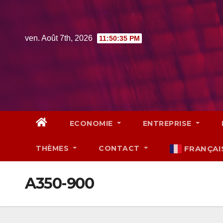
Skip
to
content
ven. Août 7th, 2026
11:50:36 PM
ECONOMIE
ENTREPRISE
THÈMES
CONTACT
FRANÇAI
A350-900