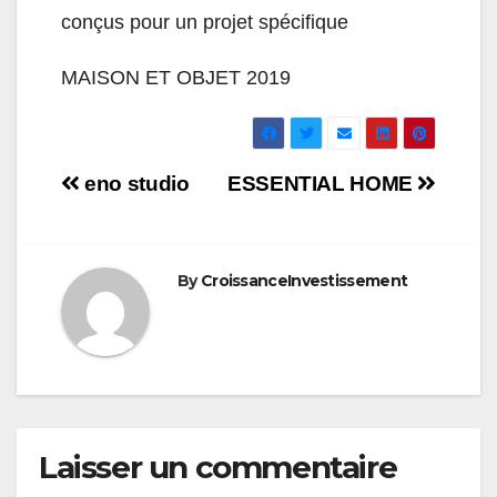
conçus pour un projet spécifique
MAISON ET OBJET 2019
Navigation
eno studio
ESSENTIAL HOME
de
l’article
By
CroissanceInvestissement
Laisser un commentaire