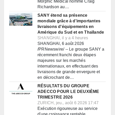
Morphic Medical nomme Craig
Richardson au…
SANY étend sa présence
mondiale grâce à d'importantes
livraisons d'équipements en
Amérique du Sud et en Thaïlande
SHANGHAI, il y a 4 heures
SHANGHAI, 6 août 2026
/PRNewswire/ -- Le groupe SANY a
récemment franchi deux étapes
majeures sur les marchés
internationaux, en effectuant des
livraisons de grande envergure et
en décrochant de…
RÉSULTATS DU GROUPE
ADECCO POUR LE DEUXIÈME
TRIMESTRE 2026
ZURICH, jeu., août 6 2026 17:47
Exécution rigoureuse au service
d'une croissance rentable