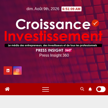
Skip
dim. Août 9th, 2026
6:51:10 AM
to
content
Press Insight 360