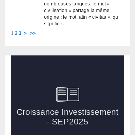
nombreuses langues, le mot «
civilisation » partage la même
origine : le mot latin « civitas », qui
signifie «…
1
2
3
>
>>