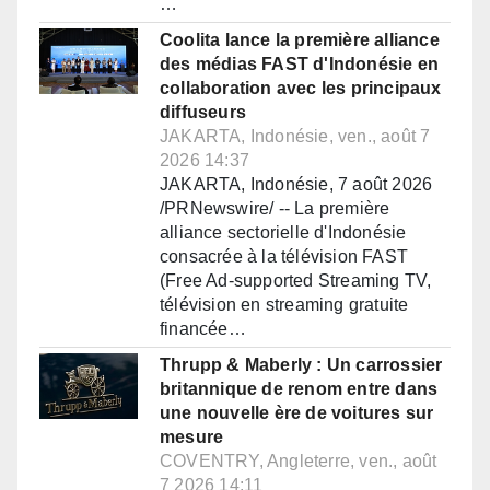
…
Coolita lance la première alliance
des médias FAST d'Indonésie en
collaboration avec les principaux
diffuseurs
JAKARTA, Indonésie, ven., août 7
2026 14:37
JAKARTA, Indonésie, 7 août 2026
/PRNewswire/ -- La première
alliance sectorielle d'Indonésie
consacrée à la télévision FAST
(Free Ad-supported Streaming TV,
télévision en streaming gratuite
financée…
Thrupp & Maberly : Un carrossier
britannique de renom entre dans
une nouvelle ère de voitures sur
mesure
COVENTRY, Angleterre, ven., août
7 2026 14:11