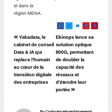
et dans la
région MENA.
Navigation
Yakadata, le
Ekinops lance sa
de
cabinet de conseil
solution optique
Data & IA qui
800G, permettant
l’article
replace l’humain
de doubler la
au cœur de la
capacité des
transition digitale
réseaux et
des entreprises
d’étendre leur
portée
By
CroissanceInvestissement