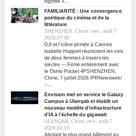
signifie «…
FAMILIARITÉ : Une convergence
poétique du cinéma et de la
littérature
SHENZHEN, Chine, ven., août 7
2026 07:00
DJI et l'icône primée à Cannes
Isabelle Huppert réunissent les voix
de deux femmes à travers les
siècles — Filmé entièrement avec
le Osmo Pocket 4PSHENZHEN,
Chine, 7 juillet 2026 /PRNewswire/
--…
Envision met en service le Galaxy
Campus à Ulanqab et établit un
nouveau modèle d'infrastructure
d'IA à l'échelle du gigawatt
ULANQAB, Chine, ven., août 7
2026 03:13
Abritant le plus grand bâtiment au