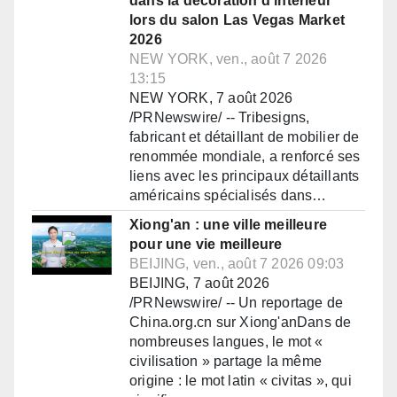
dans la décoration d'intérieur
lors du salon Las Vegas Market
2026
NEW YORK, ven., août 7 2026
13:15
NEW YORK, 7 août 2026
/PRNewswire/ -- Tribesigns,
fabricant et détaillant de mobilier de
renommée mondiale, a renforcé ses
liens avec les principaux détaillants
américains spécialisés dans…
Xiong'an : une ville meilleure
pour une vie meilleure
BEIJING, ven., août 7 2026 09:03
BEIJING, 7 août 2026
/PRNewswire/ -- Un reportage de
China.org.cn sur Xiong'anDans de
nombreuses langues, le mot «
civilisation » partage la même
origine : le mot latin « civitas », qui