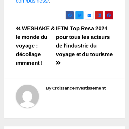
com/business/
.
Navigation
WESHAKE &
IFTM Top Resa 2024
de
le monde du
pour tous les acteurs
voyage :
de l’industrie du
l’article
décollage
voyage et du tourisme
imminent !
By
CroissanceInvestissement