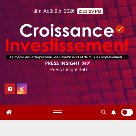
Skip
dim. Août 9th, 2026
2:13:30 PM
to
content
Press Insight 360