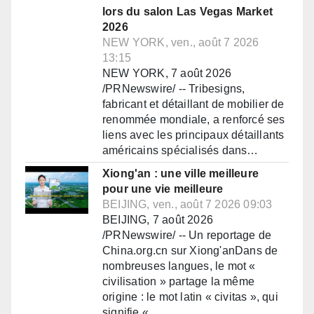
lors du salon Las Vegas Market
2026
NEW YORK, ven., août 7 2026
13:15
NEW YORK, 7 août 2026
/PRNewswire/ -- Tribesigns,
fabricant et détaillant de mobilier de
renommée mondiale, a renforcé ses
liens avec les principaux détaillants
américains spécialisés dans…
Xiong'an : une ville meilleure
pour une vie meilleure
BEIJING, ven., août 7 2026 09:03
BEIJING, 7 août 2026
/PRNewswire/ -- Un reportage de
China.org.cn sur Xiong'anDans de
nombreuses langues, le mot «
civilisation » partage la même
origine : le mot latin « civitas », qui
signifie «…