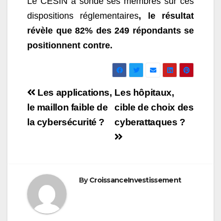
Le CESIN a sondé ses membres sur ces
dispositions réglementaires
, le résultat
révèle que 82% des 249 répondants se
positionnent contre.
Navigation
Les applications,
Les hôpitaux,
de
le maillon faible de
cible de choix des
la cybersécurité ?
cyberattaques ?
l’article
By
CroissanceInvestissement