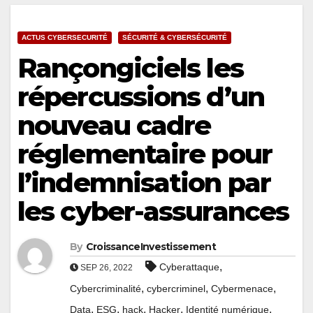
ACTUS CYBERSECURITÉ
SÉCURITÉ & CYBERSÉCURITÉ
Rançongiciels les
répercussions d’un
nouveau cadre
réglementaire pour
l’indemnisation par
les cyber-assurances
By
CroissanceInvestissement
,
Cyberattaque
SEP 26, 2022
,
,
,
Cybercriminalité
cybercriminel
Cybermenace
,
,
,
,
,
Data
ESG
hack
Hacker
Identité numérique