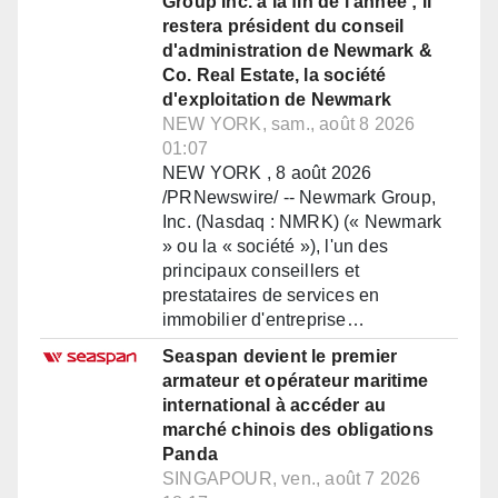
Group Inc. à la fin de l'année ; il
restera président du conseil
d'administration de Newmark &
Co. Real Estate, la société
d'exploitation de Newmark
NEW YORK, sam., août 8 2026
01:07
NEW YORK , 8 août 2026
/PRNewswire/ -- Newmark Group,
Inc. (Nasdaq : NMRK) (« Newmark
» ou la « société »), l'un des
principaux conseillers et
prestataires de services en
immobilier d'entreprise…
Seaspan devient le premier
armateur et opérateur maritime
international à accéder au
marché chinois des obligations
Panda
SINGAPOUR, ven., août 7 2026