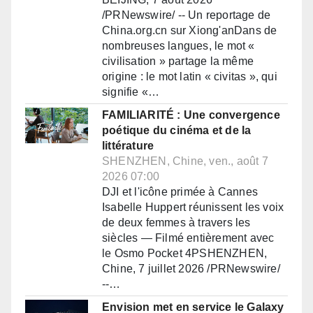
/PRNewswire/ -- Un reportage de
China.org.cn sur Xiong'anDans de
nombreuses langues, le mot «
civilisation » partage la même
origine : le mot latin « civitas », qui
signifie «…
FAMILIARITÉ : Une convergence
poétique du cinéma et de la
littérature
SHENZHEN, Chine, ven., août 7
2026 07:00
DJI et l'icône primée à Cannes
Isabelle Huppert réunissent les voix
de deux femmes à travers les
siècles — Filmé entièrement avec
le Osmo Pocket 4PSHENZHEN,
Chine, 7 juillet 2026 /PRNewswire/
--…
Envision met en service le Galaxy