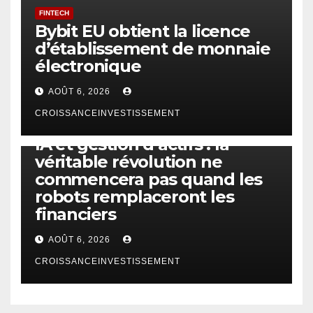
FINTECH
Bybit EU obtient la licence
d’établissement de monnaie
électronique
AOÛT 6, 2026
CROISSANCEINVESTISSEMENT
IA
TECHNOLOGIE
IA et gestion d’actifs : la
véritable révolution ne
commencera pas quand les
robots remplaceront les
financiers
AOÛT 6, 2026
CROISSANCEINVESTISSEMENT