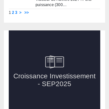
puissance (300…
1
2
3
>
>>