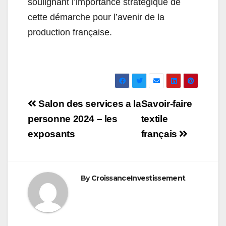
soulignant l’importance stratégique de
cette démarche pour l’avenir de la
production française.
Navigation
Salon des services a la
Savoir-faire
de
personne 2024 – les
textile
exposants
français
l’article
By
CroissanceInvestissement