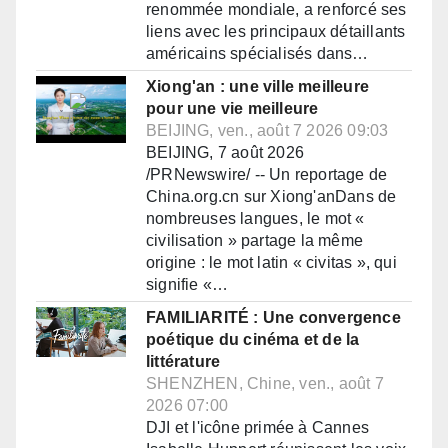
renommée mondiale, a renforcé ses
liens avec les principaux détaillants
américains spécialisés dans…
Xiong'an : une ville meilleure
pour une vie meilleure
BEIJING, ven., août 7 2026 09:03
BEIJING, 7 août 2026
/PRNewswire/ -- Un reportage de
China.org.cn sur Xiong'anDans de
nombreuses langues, le mot «
civilisation » partage la même
origine : le mot latin « civitas », qui
signifie «…
FAMILIARITÉ : Une convergence
poétique du cinéma et de la
littérature
SHENZHEN, Chine, ven., août 7
2026 07:00
DJI et l'icône primée à Cannes