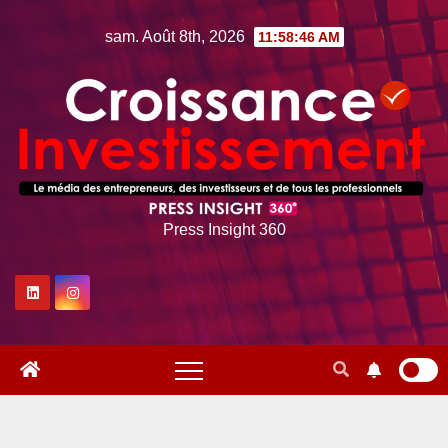
Skip
sam. Août 8th, 2026
11:58:47 AM
to
content
Press Insight 360