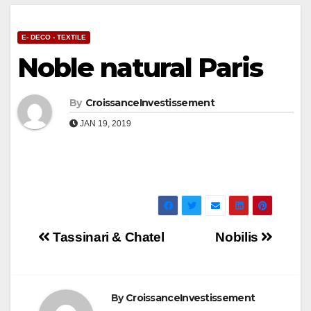
E- DECO - TEXTILE
Noble natural Paris
By
CroissanceInvestissement
JAN 19, 2019
Navigation
Tassinari & Chatel
Nobilis
de
l’article
By
CroissanceInvestissement