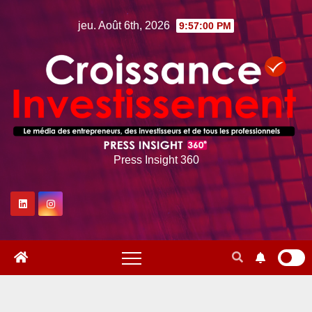
Skip
jeu. Août 6th, 2026
9:57:01 PM
to
content
Press Insight 360