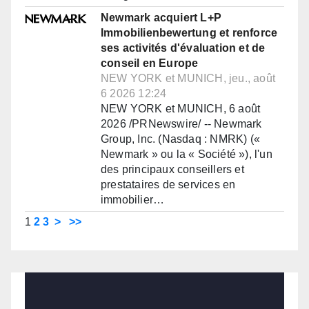
Newmark acquiert L+P
Immobilienbewertung et renforce
ses activités d'évaluation et de
conseil en Europe
NEW YORK et MUNICH, jeu., août
6 2026 12:24
NEW YORK et MUNICH, 6 août
2026 /PRNewswire/ -- Newmark
Group, Inc. (Nasdaq : NMRK) («
Newmark » ou la « Société »), l'un
des principaux conseillers et
prestataires de services en
immobilier…
1
2
3
>
>>