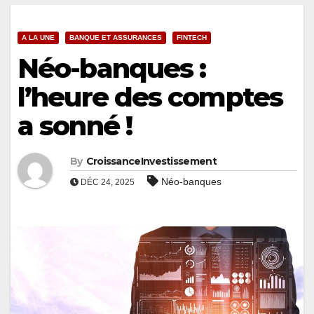
A LA UNE
BANQUE ET ASSURANCES
FINTECH
Néo-banques :
l’heure des comptes
a sonné !
By
CroissanceInvestissement
Néo-banques
DÉC 24, 2025