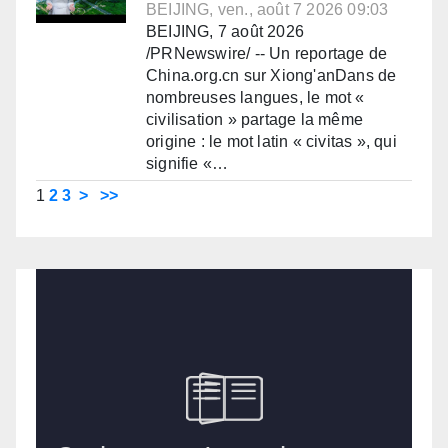
BEIJING, ven., août 7 2026 09:03
BEIJING, 7 août 2026
/PRNewswire/ -- Un reportage de
China.org.cn sur Xiong'anDans de
nombreuses langues, le mot «
civilisation » partage la même
origine : le mot latin « civitas », qui
signifie «…
1
2
3
>
>>