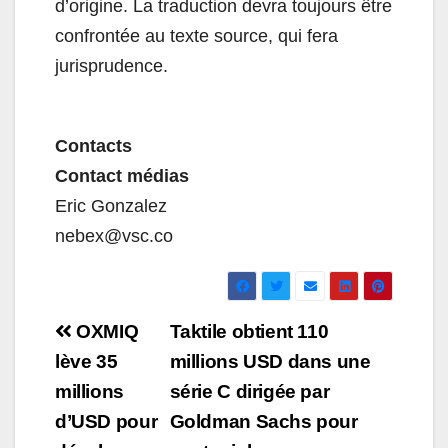
d’origine. La traduction devra toujours être
confrontée au texte source, qui fera
jurisprudence.
Contacts
Contact médias
Eric Gonzalez
nebex@vsc.co
Navigation
OXMIQ
Taktile obtient 110
de
lève 35
millions USD dans une
millions
série C dirigée par
l’article
d’USD pour
Goldman Sachs pour