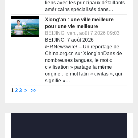
liens avec les principaux détaillants
américains spécialisés dans…
Xiong'an : une ville meilleure
pour une vie meilleure
BEIJING, ven., août 7 2026 09:03
BEIJING, 7 août 2026
/PRNewswire/ -- Un reportage de
China.org.cn sur Xiong'anDans de
nombreuses langues, le mot «
civilisation » partage la même
origine : le mot latin « civitas », qui
signifie «…
1
2
3
>
>>