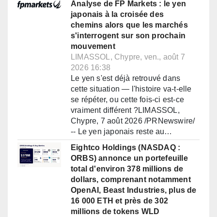
Analyse de FP Markets : le yen
japonais à la croisée des
chemins alors que les marchés
s'interrogent sur son prochain
mouvement
LIMASSOL, Chypre, ven., août 7
2026 16:38
Le yen s'est déjà retrouvé dans
cette situation — l'histoire va-t-elle
se répéter, ou cette fois-ci est-ce
vraiment différent ?LIMASSOL,
Chypre, 7 août 2026 /PRNewswire/
-- Le yen japonais reste au…
Eightco Holdings (NASDAQ :
ORBS) annonce un portefeuille
total d'environ 378 millions de
dollars, comprenant notamment
OpenAI, Beast Industries, plus de
16 000 ETH et près de 302
millions de tokens WLD