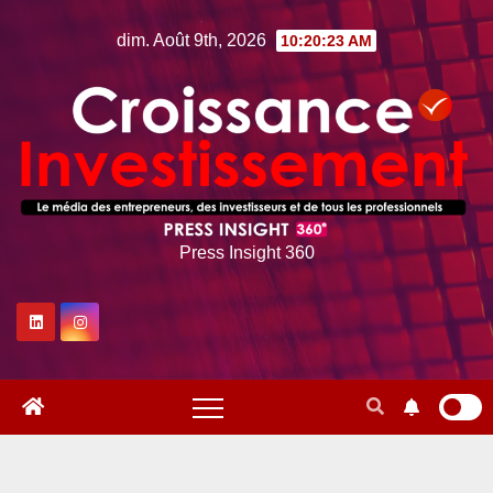
Skip
dim. Août 9th, 2026
10:20:24 AM
to
content
Press Insight 360