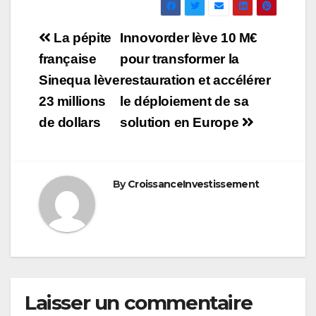
Navigation
La pépite
Innovorder lève 10 M€
de
française
pour transformer la
Sinequa lève
restauration et accélérer
l’article
23 millions
le déploiement de sa
de dollars
solution en Europe
By
CroissanceInvestissement
Laisser un commentaire