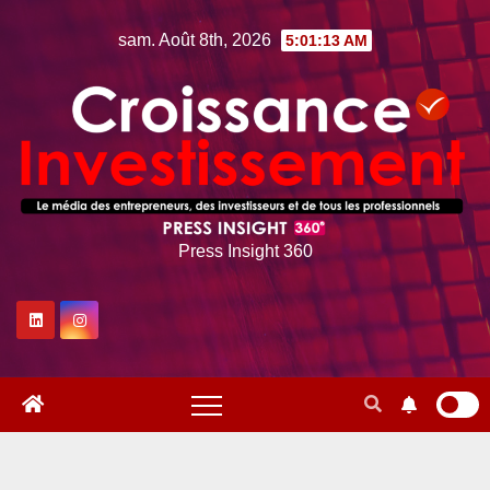
Skip
sam. Août 8th, 2026
5:01:14 AM
to
content
Press Insight 360