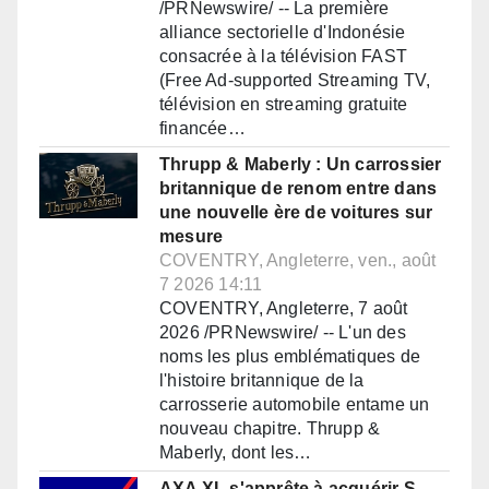
/PRNewswire/ -- La première
alliance sectorielle d'Indonésie
consacrée à la télévision FAST
(Free Ad-supported Streaming TV,
télévision en streaming gratuite
financée…
Thrupp & Maberly : Un carrossier
britannique de renom entre dans
une nouvelle ère de voitures sur
mesure
COVENTRY, Angleterre, ven., août
7 2026 14:11
COVENTRY, Angleterre, 7 août
2026 /PRNewswire/ -- L'un des
noms les plus emblématiques de
l'histoire britannique de la
carrosserie automobile entame un
nouveau chapitre. Thrupp &
Maberly, dont les…
AXA XL s'apprête à acquérir S-