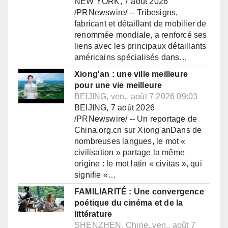
NEW YORK, 7 août 2026
/PRNewswire/ -- Tribesigns,
fabricant et détaillant de mobilier de
renommée mondiale, a renforcé ses
liens avec les principaux détaillants
américains spécialisés dans…
Xiong'an : une ville meilleure
pour une vie meilleure
BEIJING, ven., août 7 2026 09:03
BEIJING, 7 août 2026
/PRNewswire/ -- Un reportage de
China.org.cn sur Xiong'anDans de
nombreuses langues, le mot «
civilisation » partage la même
origine : le mot latin « civitas », qui
signifie «…
FAMILIARITÉ : Une convergence
poétique du cinéma et de la
littérature
SHENZHEN, Chine, ven., août 7