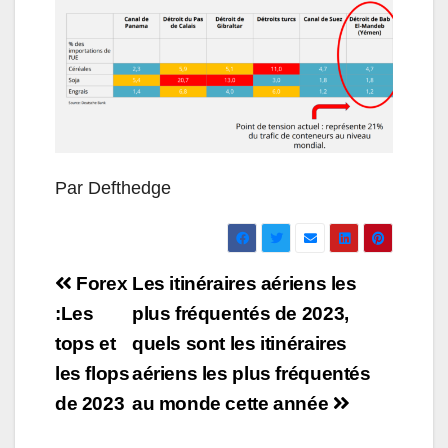
Par Defthedge
Navigation
Forex
Les itinéraires aériens les
de
:Les
plus fréquentés de 2023,
tops et
quels sont les itinéraires
l’article
les flops
aériens les plus fréquentés
de 2023
au monde cette année