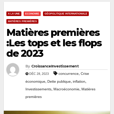
A LA UNE
ECONOMIE
GÉOPOLITIQUE INTERNATIONALE
MATIÈRES PREMIÈRES
Matières premières
:Les tops et les flops
de 2023
By
CroissanceInvestissement
,
concurrence
Crise
DÉC 28, 2023
,
,
,
économique
Dette publique
inflation
,
,
Investissements
Macroéconomie
Matières
premières