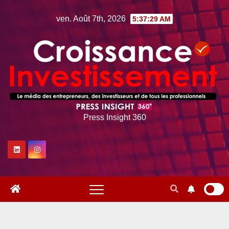
Skip
ven. Août 7th, 2026
5:37:30 AM
to
content
Press Insight 360