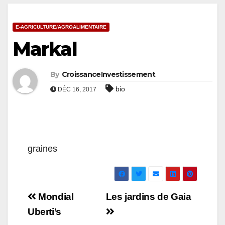
E-AGRICULTURE/AGROALIMENTAIRE
Markal
By
CroissanceInvestissement
bio
DÉC 16, 2017
graines
Navigation
Mondial
Les jardins de Gaia
de
Uberti’s