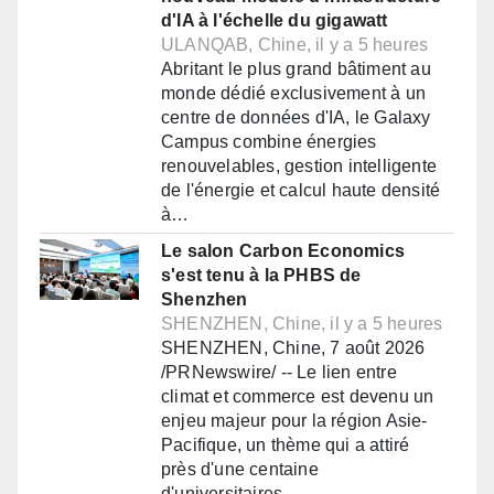
d'IA à l'échelle du gigawatt
ULANQAB, Chine, il y a 5 heures
Abritant le plus grand bâtiment au
monde dédié exclusivement à un
centre de données d'IA, le Galaxy
Campus combine énergies
renouvelables, gestion intelligente
de l'énergie et calcul haute densité
à…
Le salon Carbon Economics
s'est tenu à la PHBS de
Shenzhen
SHENZHEN, Chine, il y a 5 heures
SHENZHEN, Chine, 7 août 2026
/PRNewswire/ -- Le lien entre
climat et commerce est devenu un
enjeu majeur pour la région Asie-
Pacifique, un thème qui a attiré
près d'une centaine
d'universitaires,…