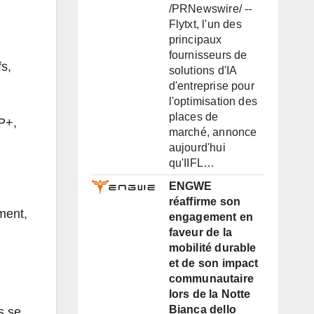
/PRNewswire/ --
Flytxt, l'un des
principaux
fournisseurs de
fs,
solutions d'IA
d'entreprise pour
l'optimisation des
places de
SP+,
marché, annonce
aujourd'hui
qu'IIFL…
ENGWE
réaffirme son
ment,
engagement en
faveur de la
mobilité durable
et de son impact
communautaire
lors de la Notte
Bianca dello
s se