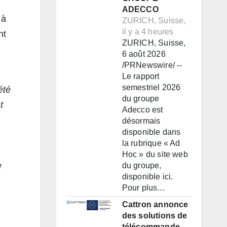
ADECCO
 à
ZURICH, Suisse,
il y a 4 heures
nt
ZURICH, Suisse,
6 août 2026
/PRNewswire/ --
Le rapport
semestriel 2026
été
du groupe
t
Adecco est
désormais
disponible dans
la rubrique « Ad
Hoc » du site web
e
du groupe,
disponible ici.
Pour plus…
Cattron annonce
des solutions de
télécommande