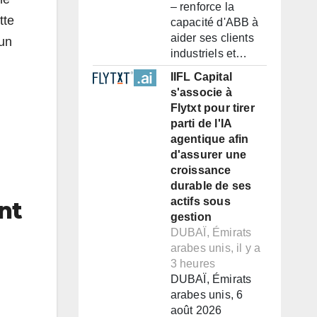
– renforce la
tte
capacité d'ABB à
aider ses clients
 un
industriels et…
IIFL Capital
s'associe à
Flytxt pour tirer
parti de l'IA
agentique afin
d'assurer une
croissance
durable de ses
actifs sous
nt
gestion
DUBAÏ, Émirats
arabes unis, il y a
3 heures
DUBAÏ, Émirats
arabes unis, 6
août 2026