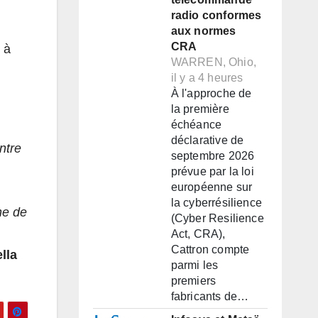
radio conformes
aux normes
CRA
 à
WARREN, Ohio,
il y a 4 heures
À l'approche de
la première
échéance
déclarative de
ntre
septembre 2026
prévue par la loi
européenne sur
la cyberrésilience
ne de
(Cyber Resilience
Act, CRA),
Cattron compte
lla
parmi les
premiers
fabricants de…