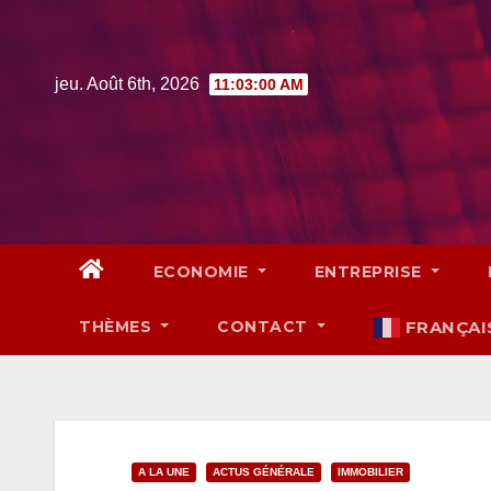
Skip
to
content
jeu. Août 6th, 2026
11:03:01 AM
ECONOMIE
ENTREPRISE
THÈMES
CONTACT
FRANÇAI
A LA UNE
ACTUS GÉNÉRALE
IMMOBILIER