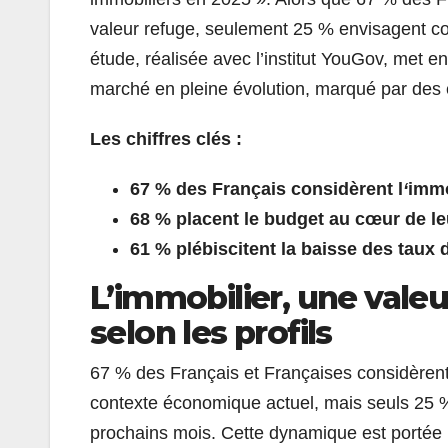
valeur refuge, seulement 25 % envisagent co
étude, réalisée avec l’institut YouGov, met en
marché en pleine évolution, marqué par des
Les chiffres clés :
67 % des Franç
ais consid
è
rent l
‘
immo
68 % placent le budget au cœur de le
61 % plé
biscit
ent la baisse des taux 
L’immobilier,
une valeu
selon les profils
67 % des Français et Françaises considèrent
contexte économique actuel, mais seuls 25 
prochains mois. Cette dynamique est portée p