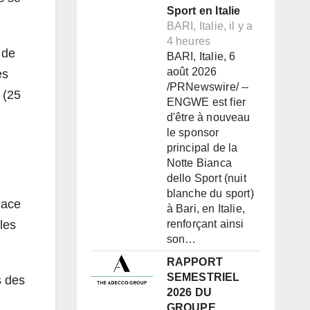
Sport en Italie
BARI, Italie, il y a
4 heures
 de
BARI, Italie, 6
août 2026
es
/PRNewswire/ --
 (25
ENGWE est fier
d'être à nouveau
le sponsor
principal de la
Notte Bianca
dello Sport (nuit
blanche du sport)
cace
à Bari, en Italie,
les
renforçant ainsi
son…
RAPPORT
SEMESTRIEL
s des
2026 DU
GROUPE