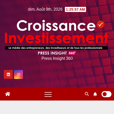
Skip
dim. Août 9th, 2026
1:25:58 AM
to
content
Press Insight 360