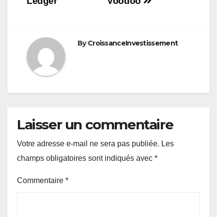
de
Ledger
Voodoo
l’article
By
CroissanceInvestissement
Laisser un commentaire
Votre adresse e-mail ne sera pas publiée.
Les
champs obligatoires sont indiqués avec
*
Commentaire
*