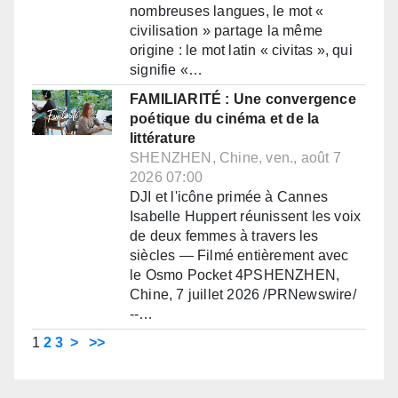
nombreuses langues, le mot «
civilisation » partage la même
origine : le mot latin « civitas », qui
signifie «…
FAMILIARITÉ : Une convergence
poétique du cinéma et de la
littérature
SHENZHEN, Chine, ven., août 7
2026 07:00
DJI et l'icône primée à Cannes
Isabelle Huppert réunissent les voix
de deux femmes à travers les
siècles — Filmé entièrement avec
le Osmo Pocket 4PSHENZHEN,
Chine, 7 juillet 2026 /PRNewswire/
--…
1
2
3
>
>>