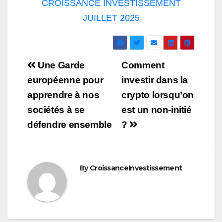
CROISSANCE INVESTISSEMENT
JUILLET 2025
Navigation
Une Garde
Comment
de
européenne pour
investir dans la
apprendre à nos
crypto lorsqu’on
l’article
sociétés à se
est un non-initié
défendre ensemble
?
By
CroissanceInvestissement