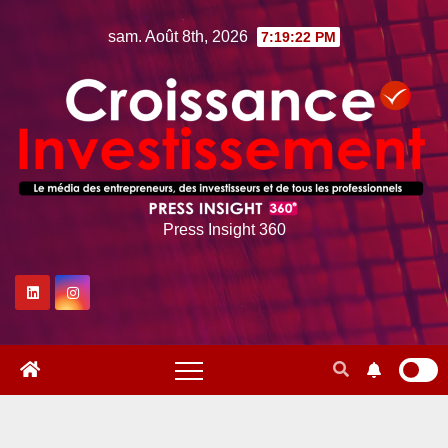
Skip
sam. Août 8th, 2026
7:19:23 PM
to
content
Press Insight 360