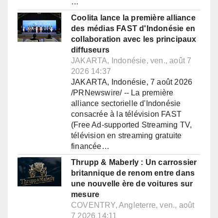
…
Coolita lance la première alliance
des médias FAST d'Indonésie en
collaboration avec les principaux
diffuseurs
JAKARTA, Indonésie, ven., août 7
2026 14:37
JAKARTA, Indonésie, 7 août 2026
/PRNewswire/ -- La première
alliance sectorielle d'Indonésie
consacrée à la télévision FAST
(Free Ad-supported Streaming TV,
télévision en streaming gratuite
financée…
Thrupp & Maberly : Un carrossier
britannique de renom entre dans
une nouvelle ère de voitures sur
mesure
COVENTRY, Angleterre, ven., août
7 2026 14:11