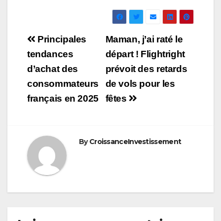
Navigation
Principales
Maman, j’ai raté le
de
tendances
départ ! Flightright
d’achat des
prévoit des retards
l’article
consommateurs
de vols pour les
français en 2025
fêtes
By
CroissanceInvestissement