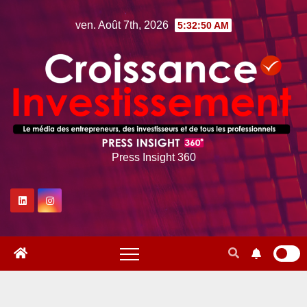
Skip
ven. Août 7th, 2026
5:32:52 AM
to
content
Press Insight 360