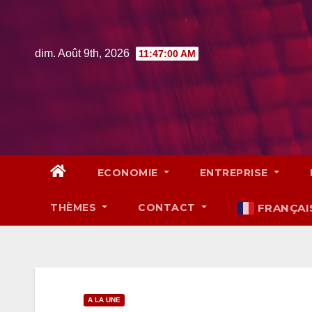
Skip
to
content
dim. Août 9th, 2026
11:47:01 AM
ECONOMIE
ENTREPRISE
THÈMES
CONTACT
FRANÇAI
A LA UNE