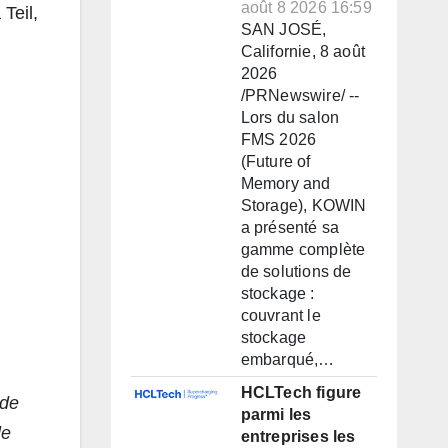
août 8 2026 16:59
Teil,
SAN JOSÉ,
Californie, 8 août
2026
/PRNewswire/ --
Lors du salon
FMS 2026
(Future of
Memory and
Storage), KOWIN
a présenté sa
gamme complète
de solutions de
stockage :
couvrant le
stockage
embarqué,…
HCLTech figure
 de
parmi les
le
entreprises les