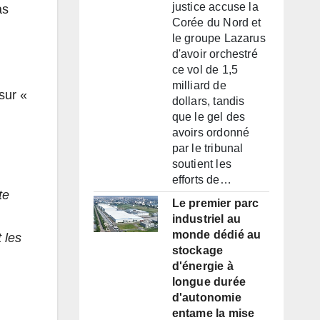
justice accuse la
as
Corée du Nord et
le groupe Lazarus
d'avoir orchestré
ce vol de 1,5
milliard de
sur «
dollars, tandis
que le gel des
avoirs ordonné
par le tribunal
soutient les
efforts de…
te
Le premier parc
industriel au
monde dédié au
 les
stockage
d'énergie à
longue durée
d'autonomie
entame la mise