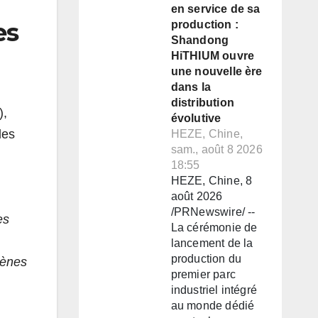
en service de sa
es
production :
Shandong
HiTHIUM ouvre
une nouvelle ère
dans la
distribution
),
évolutive
des
HEZE, Chine,
sam., août 8 2026
18:55
HEZE, Chine, 8
août 2026
/PRNewswire/ --
es
La cérémonie de
lancement de la
production du
mènes
premier parc
industriel intégré
au monde dédié