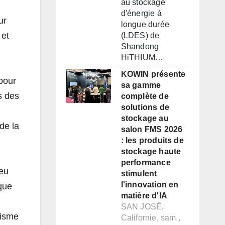
au stockage
d'énergie à
ur
longue durée
 et
(LDES) de
Shandong
HiTHIUM…
KOWIN présente
pour
sa gamme
s des
complète de
solutions de
stockage au
de la
salon FMS 2026
: les produits de
stockage haute
performance
eu
stimulent
l'innovation en
ique
matière d'IA
SAN JOSÉ,
éisme
Californie, sam.,