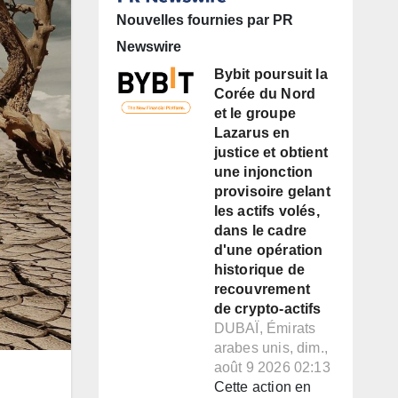
Nouvelles fournies par PR
Newswire
Bybit poursuit la
Corée du Nord
et le groupe
Lazarus en
justice et obtient
une injonction
provisoire gelant
les actifs volés,
dans le cadre
d'une opération
historique de
recouvrement
de crypto-actifs
DUBAÏ, Émirats
arabes unis, dim.,
août 9 2026 02:13
Cette action en