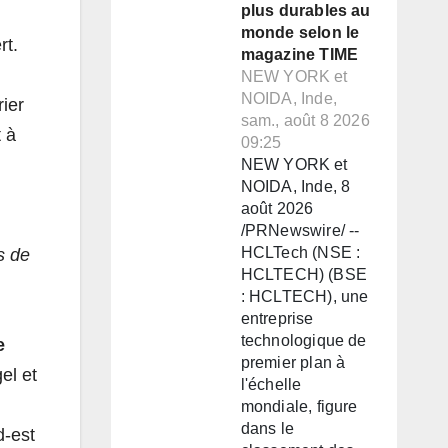
plus durables au
monde selon le
rt.
magazine TIME
NEW YORK et
NOIDA, Inde,
ier
sam., août 8 2026
t à
09:25
NEW YORK et
NOIDA, Inde, 8
août 2026
/PRNewswire/ --
HCLTech (NSE :
s de
HCLTECH) (BSE
: HCLTECH), une
entreprise
technologique de
e
premier plan à
el et
l'échelle
mondiale, figure
dans le
d-est