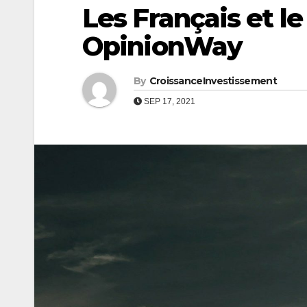
Les Français et le
OpinionWay
By
CroissanceInvestissement
SEP 17, 2021