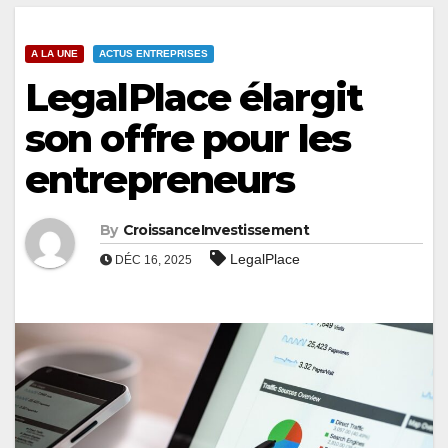
A LA UNE
ACTUS ENTREPRISES
LegalPlace élargit
son offre pour les
entrepreneurs
By
CroissanceInvestissement
LegalPlace
DÉC 16, 2025