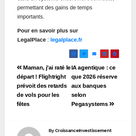
permettant des gains de temps
importants.
Pour en savoir plus sur
LegalPlace
:
legalplace.fr
Navigation
Maman, j’ai raté le
IA agentique : ce
de
départ ! Flightright
que 2026 réserve
prévoit des retards
aux banques
l’article
de vols pour les
selon
fêtes
Pegasystems
By
CroissanceInvestissement