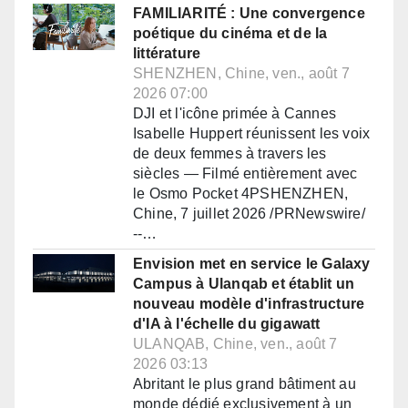
FAMILIARITÉ : Une convergence
poétique du cinéma et de la
littérature
SHENZHEN, Chine, ven., août 7
2026 07:00
DJI et l'icône primée à Cannes
Isabelle Huppert réunissent les voix
de deux femmes à travers les
siècles — Filmé entièrement avec
le Osmo Pocket 4PSHENZHEN,
Chine, 7 juillet 2026 /PRNewswire/
--…
Envision met en service le Galaxy
Campus à Ulanqab et établit un
nouveau modèle d'infrastructure
d'IA à l'échelle du gigawatt
ULANQAB, Chine, ven., août 7
2026 03:13
Abritant le plus grand bâtiment au
monde dédié exclusivement à un