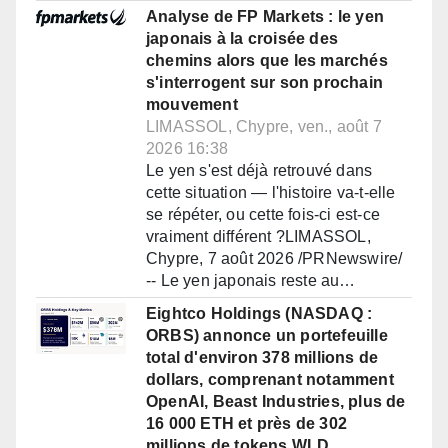
Analyse de FP Markets : le yen
japonais à la croisée des
chemins alors que les marchés
s'interrogent sur son prochain
mouvement
LIMASSOL, Chypre, ven., août 7
2026 16:38
Le yen s'est déjà retrouvé dans
cette situation — l'histoire va-t-elle
se répéter, ou cette fois-ci est-ce
vraiment différent ?LIMASSOL,
Chypre, 7 août 2026 /PRNewswire/
-- Le yen japonais reste au…
Eightco Holdings (NASDAQ :
ORBS) annonce un portefeuille
total d'environ 378 millions de
dollars, comprenant notamment
OpenAI, Beast Industries, plus de
16 000 ETH et près de 302
millions de tokens WLD