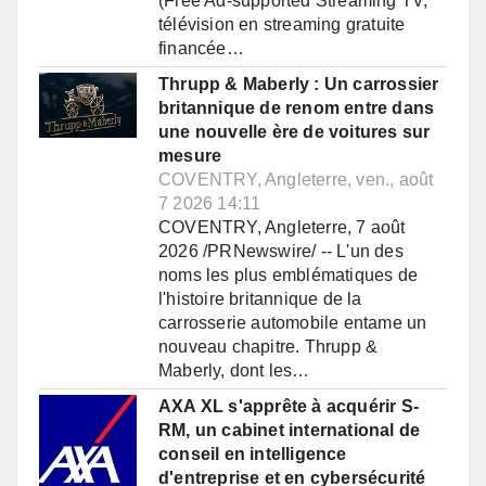
(Free Ad-supported Streaming TV,
télévision en streaming gratuite
financée…
Thrupp & Maberly : Un carrossier
britannique de renom entre dans
une nouvelle ère de voitures sur
mesure
COVENTRY, Angleterre, ven., août
7 2026 14:11
COVENTRY, Angleterre, 7 août
2026 /PRNewswire/ -- L'un des
noms les plus emblématiques de
l'histoire britannique de la
carrosserie automobile entame un
nouveau chapitre. Thrupp &
Maberly, dont les…
AXA XL s'apprête à acquérir S-
RM, un cabinet international de
conseil en intelligence
d'entreprise et en cybersécurité