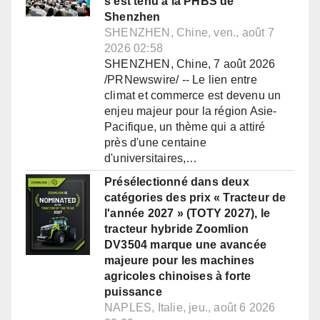
s'est tenu à la PHBS de
Shenzhen
SHENZHEN, Chine, ven., août 7
2026 02:58
SHENZHEN, Chine, 7 août 2026
/PRNewswire/ -- Le lien entre
climat et commerce est devenu un
enjeu majeur pour la région Asie-
Pacifique, un thème qui a attiré
près d'une centaine
d'universitaires,…
Présélectionné dans deux
catégories des prix « Tracteur de
l'année 2027 » (TOTY 2027), le
tracteur hybride Zoomlion
DV3504 marque une avancée
majeure pour les machines
agricoles chinoises à forte
puissance
NAPLES, Italie, jeu., août 6 2026