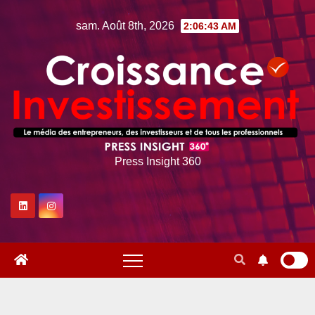
Skip
sam. Août 8th, 2026
2:06:44 AM
to
content
Press Insight 360