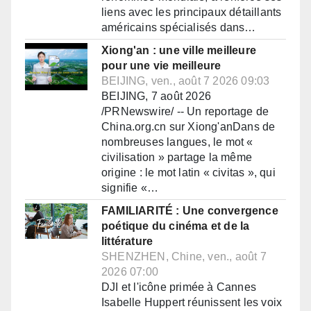
liens avec les principaux détaillants
américains spécialisés dans…
Xiong'an : une ville meilleure
pour une vie meilleure
BEIJING, ven., août 7 2026 09:03
BEIJING, 7 août 2026
/PRNewswire/ -- Un reportage de
China.org.cn sur Xiong'anDans de
nombreuses langues, le mot «
civilisation » partage la même
origine : le mot latin « civitas », qui
signifie «…
FAMILIARITÉ : Une convergence
poétique du cinéma et de la
littérature
SHENZHEN, Chine, ven., août 7
2026 07:00
DJI et l'icône primée à Cannes
Isabelle Huppert réunissent les voix