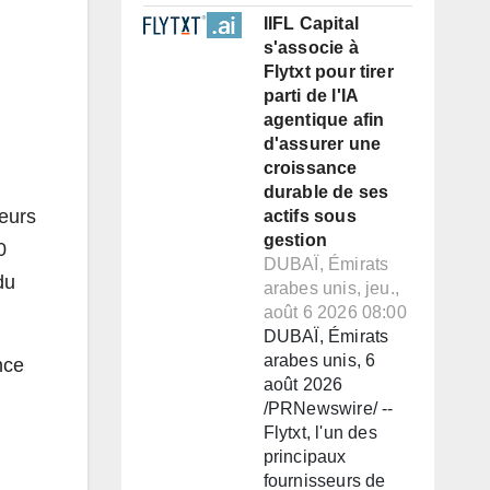
IIFL Capital
s'associe à
Flytxt pour tirer
parti de l'IA
agentique afin
d'assurer une
croissance
durable de ses
eurs
actifs sous
gestion
0
DUBAÏ, Émirats
du
arabes unis, jeu.,
août 6 2026 08:00
DUBAÏ, Émirats
arabes unis, 6
nce
août 2026
/PRNewswire/ --
Flytxt, l'un des
principaux
fournisseurs de