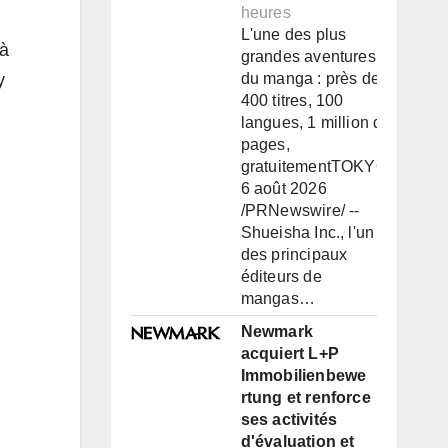
heures
L'une des plus
 à
grandes aventures
y
du manga : près de
400 titres, 100
langues, 1 million de
pages,
gratuitementTOKYO,
6 août 2026
/PRNewswire/ --
Shueisha Inc., l'un
des principaux
éditeurs de
mangas…
Newmark
acquiert L+P
Immobilienbewe
rtung et renforce
ses activités
d'évaluation et