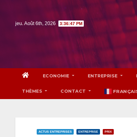
Skip
to
content
jeu. Août 6th, 2026
3:36:49 PM
ECONOMIE
ENTREPRISE
THÈMES
CONTACT
FRANÇAI
ACTUS ENTREPRISES
ENTREPRISE
PRIX