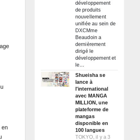
développement
de produits
nouvellement
unifiée au sein de
DXCMme
Beaudoin a
dernièrement
sage
dirigé le
développement et
le…
Shueisha se
lance à
ou
l'international
avec MANGA
MILLION, une
plateforme de
mangas
disponible en
u en
100 langues
u
TOKYO, il y a 3