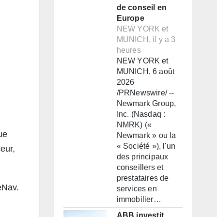
de conseil en
Europe
NEW YORK et
MUNICH, il y a 3
heures
NEW YORK et
MUNICH, 6 août
2026
/PRNewswire/ --
Newmark Group,
Inc. (Nasdaq :
NMRK) («
ue
Newmark » ou la
« Société »), l'un
eur,
des principaux
conseillers et
prestataires de
eNav.
services en
immobilier…
ABB investit