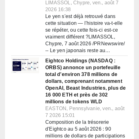
LIMASSOL, Chypre, ven., août 7
2026 16:38
Le yen s'est déjà retrouvé dans
cette situation — l'histoire va-t-elle
se répéter, ou cette fois-ci est-ce
vraiment différent ?LIMASSOL,
Chypre, 7 août 2026 /PRNewswire/
-- Le yen japonais reste au…
Eightco Holdings (NASDAQ :
ORBS) annonce un portefeuille
total d'environ 378 millions de
dollars, comprenant notamment
OpenAI, Beast Industries, plus de
16 000 ETH et près de 302
millions de tokens WLD
EASTON, Pennsylvanie, ven., août
7 2026 15:01
Composition de la trésorerie
d'Eightco au 5 août 2026 : 90
millions de dollars de participations