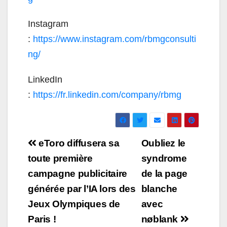
Instagram
:
https://www.instagram.com/rbmgconsulti
ng/
LinkedIn
:
https://fr.linkedin.com/company/rbmg
Navigation
eToro diffusera sa
Oubliez le
de
toute première
syndrome
campagne publicitaire
de la page
l’article
générée par l’IA lors des
blanche
Jeux Olympiques de
avec
Paris !
nøblank