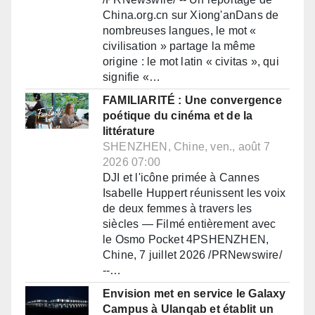
China.org.cn sur Xiong'anDans de
nombreuses langues, le mot «
civilisation » partage la même
origine : le mot latin « civitas », qui
signifie «…
FAMILIARITÉ : Une convergence
poétique du cinéma et de la
littérature
SHENZHEN, Chine, ven., août 7
2026 07:00
DJI et l'icône primée à Cannes
Isabelle Huppert réunissent les voix
de deux femmes à travers les
siècles — Filmé entièrement avec
le Osmo Pocket 4PSHENZHEN,
Chine, 7 juillet 2026 /PRNewswire/
--…
Envision met en service le Galaxy
Campus à Ulanqab et établit un