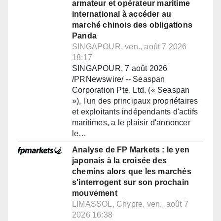
armateur et opérateur maritime
international à accéder au
marché chinois des obligations
Panda
SINGAPOUR, ven., août 7 2026
18:17
SINGAPOUR, 7 août 2026
/PRNewswire/ -- Seaspan
Corporation Pte. Ltd. (« Seaspan
»), l'un des principaux propriétaires
et exploitants indépendants d'actifs
maritimes, a le plaisir d'annoncer
le…
Analyse de FP Markets : le yen
japonais à la croisée des
chemins alors que les marchés
s'interrogent sur son prochain
mouvement
LIMASSOL, Chypre, ven., août 7
2026 16:38