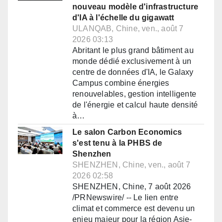
nouveau modèle d'infrastructure
d'IA à l'échelle du gigawatt
ULANQAB, Chine, ven., août 7
2026 03:13
Abritant le plus grand bâtiment au
monde dédié exclusivement à un
centre de données d'IA, le Galaxy
Campus combine énergies
renouvelables, gestion intelligente
de l'énergie et calcul haute densité
à…
Le salon Carbon Economics
s'est tenu à la PHBS de
Shenzhen
SHENZHEN, Chine, ven., août 7
2026 02:58
SHENZHEN, Chine, 7 août 2026
/PRNewswire/ -- Le lien entre
climat et commerce est devenu un
enjeu majeur pour la région Asie-