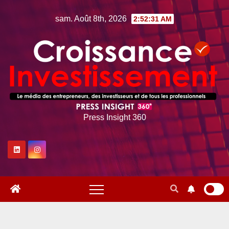
Skip
sam. Août 8th, 2026
2:52:32 AM
to
content
Press Insight 360