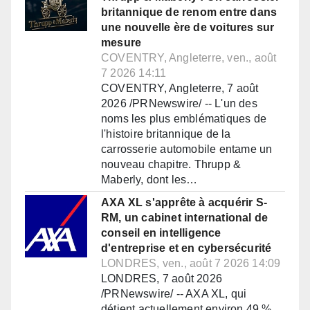
britannique de renom entre dans
une nouvelle ère de voitures sur
mesure
COVENTRY, Angleterre, ven., août
7 2026 14:11
COVENTRY, Angleterre, 7 août
2026 /PRNewswire/ -- L'un des
noms les plus emblématiques de
l'histoire britannique de la
carrosserie automobile entame un
nouveau chapitre. Thrupp &
Maberly, dont les…
AXA XL s'apprête à acquérir S-
RM, un cabinet international de
conseil en intelligence
d'entreprise et en cybersécurité
LONDRES, ven., août 7 2026 14:09
LONDRES, 7 août 2026
/PRNewswire/ -- AXA XL, qui
détient actuellement environ 49 %