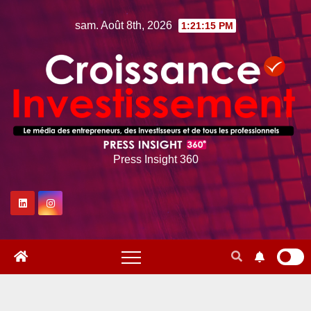
Skip
sam. Août 8th, 2026
1:21:16 PM
to
content
Press Insight 360