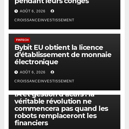
pendant leurs congés
AOÛT 6, 2026
CROISSANCEINVESTISSEMENT
FINTECH
Bybit EU obtient la licence
d’établissement de monnaie
électronique
AOÛT 6, 2026
CROISSANCEINVESTISSEMENT
IA
TECHNOLOGIE
IA et gestion d’actifs : la
véritable révolution ne
commencera pas quand les
robots remplaceront les
financiers