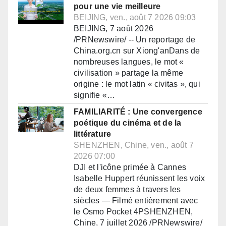
pour une vie meilleure
BEIJING, ven., août 7 2026 09:03
BEIJING, 7 août 2026
/PRNewswire/ -- Un reportage de
China.org.cn sur Xiong'anDans de
nombreuses langues, le mot «
civilisation » partage la même
origine : le mot latin « civitas », qui
signifie «…
FAMILIARITÉ : Une convergence
poétique du cinéma et de la
littérature
SHENZHEN, Chine, ven., août 7
2026 07:00
DJI et l'icône primée à Cannes
Isabelle Huppert réunissent les voix
de deux femmes à travers les
siècles — Filmé entièrement avec
le Osmo Pocket 4PSHENZHEN,
Chine, 7 juillet 2026 /PRNewswire/