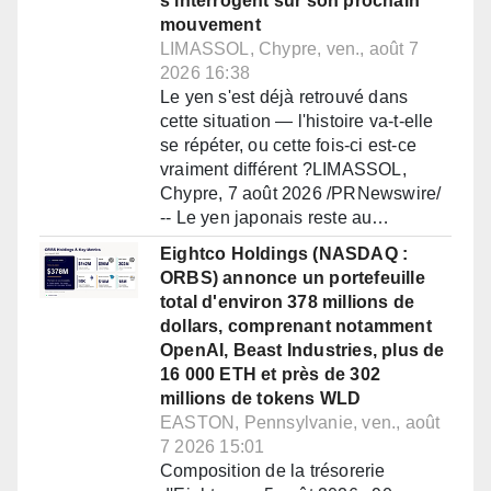
s'interrogent sur son prochain
mouvement
LIMASSOL, Chypre, ven., août 7
2026 16:38
Le yen s'est déjà retrouvé dans
cette situation — l'histoire va-t-elle
se répéter, ou cette fois-ci est-ce
vraiment différent ?LIMASSOL,
Chypre, 7 août 2026 /PRNewswire/
-- Le yen japonais reste au…
Eightco Holdings (NASDAQ :
ORBS) annonce un portefeuille
total d'environ 378 millions de
dollars, comprenant notamment
OpenAI, Beast Industries, plus de
16 000 ETH et près de 302
millions de tokens WLD
EASTON, Pennsylvanie, ven., août
7 2026 15:01
Composition de la trésorerie