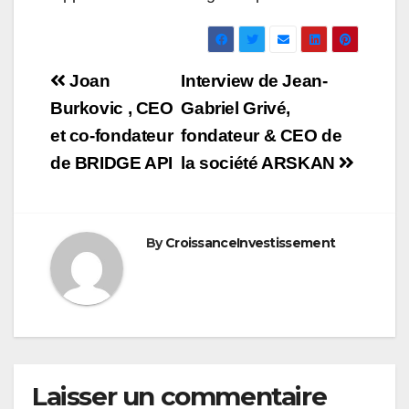
Navigation
Joan
Interview de Jean-
de
Burkovic , CEO
Gabriel Grivé,
et co-fondateur
fondateur & CEO de
l’article
de BRIDGE API
la société ARSKAN
By
CroissanceInvestissement
Laisser un commentaire