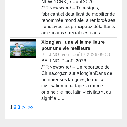
NEW YORK, 7 août 2026
/PRNewswire/ -- Tribesigns,
fabricant et détaillant de mobilier de
renommée mondiale, a renforcé ses
liens avec les principaux détaillants
américains spécialisés dans…
Xiong'an : une ville meilleure
pour une vie meilleure
BEIJING, ven., août 7 2026 09:03
BEIJING, 7 août 2026
/PRNewswire/ -- Un reportage de
China.org.cn sur Xiong'anDans de
nombreuses langues, le mot «
civilisation » partage la même
origine : le mot latin « civitas », qui
signifie «…
1
2
3
>
>>