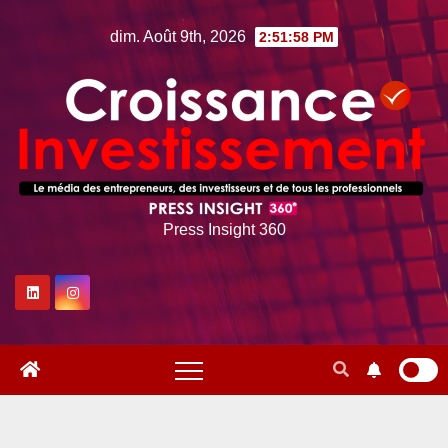
Skip
dim. Août 9th, 2026
2:51:59 PM
to
content
Press Insight 360