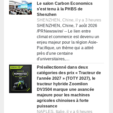
Le salon Carbon Economics
s'est tenu à la PHBS de
Shenzhen
SHENZHEN, Chine, il y a 3 heures
SHENZHEN, Chine, 7 août 2026
/PRNewswire/ -- Le lien entre
climat et commerce est devenu un
enjeu majeur pour la région Asie-
Pacifique, un thème qui a attiré
près d'une centaine
d'universitaires,…
Présélectionné dans deux
catégories des prix « Tracteur de
l'année 2027 » (TOTY 2027), le
tracteur hybride Zoomlion
DV3504 marque une avancée
majeure pour les machines
agricoles chinoises à forte
puissance
NAPLES, Italie, il y a 6 heures