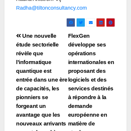
Radha@tiltonconsultancy.com
Navigation
Une nouvelle
FlexGen
de
étude sectorielle
développe ses
révèle que
opérations
l’article
l’informatique
internationales en
quantique est
proposant des
entrée dans une ère
logiciels et des
de capacités, les
services destinés
pionniers se
à répondre à la
forgeant un
demande
avantage que les
européenne en
nouveaux arrivants
matière de