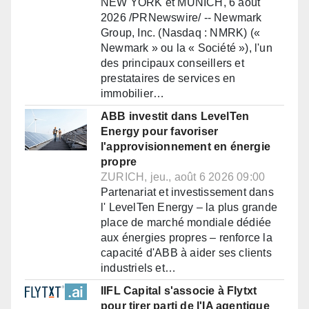
NEW YORK et MUNICH, 6 août
2026 /PRNewswire/ -- Newmark
Group, Inc. (Nasdaq : NMRK) («
Newmark » ou la « Société »), l'un
des principaux conseillers et
prestataires de services en
immobilier…
ABB investit dans LevelTen
Energy pour favoriser
l'approvisionnement en énergie
propre
ZURICH, jeu., août 6 2026 09:00
Partenariat et investissement dans
l' LevelTen Energy – la plus grande
place de marché mondiale dédiée
aux énergies propres – renforce la
capacité d'ABB à aider ses clients
industriels et…
IIFL Capital s'associe à Flytxt
pour tirer parti de l'IA agentique