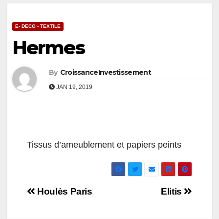
E- DECO - TEXTILE
Hermes
By
CroissanceInvestissement
JAN 19, 2019
Tissus d’ameublement et papiers peints
Navigation
Houlès Paris
Elitis
de