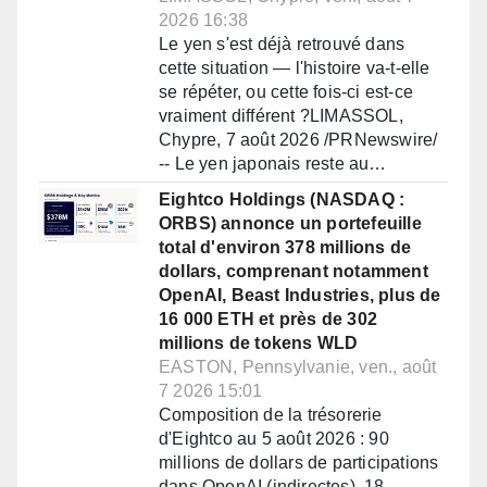
2026 16:38
Le yen s'est déjà retrouvé dans
cette situation — l'histoire va-t-elle
se répéter, ou cette fois-ci est-ce
vraiment différent ?LIMASSOL,
Chypre, 7 août 2026 /PRNewswire/
-- Le yen japonais reste au…
Eightco Holdings (NASDAQ :
ORBS) annonce un portefeuille
total d'environ 378 millions de
dollars, comprenant notamment
OpenAI, Beast Industries, plus de
16 000 ETH et près de 302
millions de tokens WLD
EASTON, Pennsylvanie, ven., août
7 2026 15:01
Composition de la trésorerie
d'Eightco au 5 août 2026 : 90
millions de dollars de participations
dans OpenAI (indirectes), 18