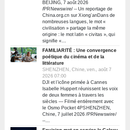
BEIJING, 7 août 2026
/PRNewswire/ -- Un reportage de
China.org.cn sur Xiong'anDans de
nombreuses langues, le mot «
civilisation » partage la même
origine : le mot latin « civitas », qui
signifie «…
FAMILIARITÉ : Une convergence
poétique du cinéma et de la
littérature
SHENZHEN, Chine, ven., août 7
2026 07:00
DJI et l'icône primée à Cannes
Isabelle Huppert réunissent les voix
de deux femmes à travers les
siècles — Filmé entièrement avec
le Osmo Pocket 4PSHENZHEN,
Chine, 7 juillet 2026 /PRNewswire/
--…