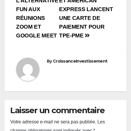
de
L’ALTERNATIVE
ET AMERICAN
FUN AUX
EXPRESS LANCENT
l’article
RÉUNIONS
UNE CARTE DE
ZOOM ET
PAIEMENT POUR
GOOGLE MEET
TPE-PME
By
CroissanceInvestissement
Laisser un commentaire
Votre adresse e-mail ne sera pas publiée.
Les
champs obligatoires sont indiqués avec
*