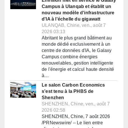
Envision met en service le Galaxy
Campus à Ulanqab et établit un
nouveau modèle d'infrastructure
d'IA à l'échelle du gigawatt
ULANQAB, Chine, ven., août 7
2026 03:13
Abritant le plus grand bâtiment au
monde dédié exclusivement à un
centre de données d'IA, le Galaxy
Campus combine énergies
renouvelables, gestion intelligente
de l'énergie et calcul haute densité
à…
Le salon Carbon Economics
s'est tenu à la PHBS de
Shenzhen
SHENZHEN, Chine, ven., août 7
2026 02:58
SHENZHEN, Chine, 7 août 2026
/PRNewswire/ -- Le lien entre