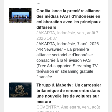
…
Coolita lance la première alliance
des médias FAST d'Indonésie en
collaboration avec les principaux
diffuseurs
JAKARTA, Indonésie, ven., août 7
2026 14:37
JAKARTA, Indonésie, 7 août 2026
/PRNewswire/ -- La première
alliance sectorielle d'Indonésie
consacrée à la télévision FAST
(Free Ad-supported Streaming TV,
télévision en streaming gratuite
financée…
Thrupp & Maberly : Un carrossier
britannique de renom entre dans
une nouvelle ère de voitures sur
mesure
COVENTRY, Angleterre, ven., août