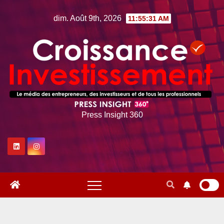
Skip
dim. Août 9th, 2026
11:55:32 AM
to
content
Press Insight 360