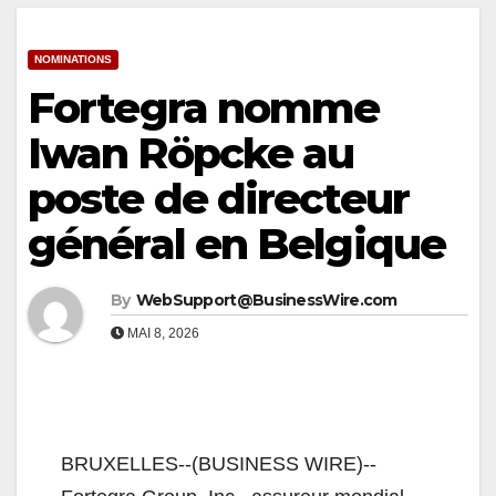
NOMINATIONS
Fortegra nomme
Iwan Röpcke au
poste de directeur
général en Belgique
By
WebSupport@BusinessWire.com
MAI 8, 2026
BRUXELLES--(BUSINESS WIRE)--