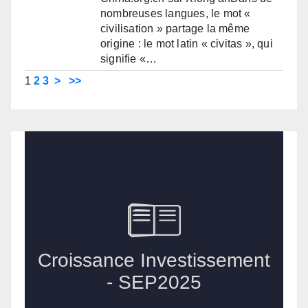
nombreuses langues, le mot «
civilisation » partage la même
origine : le mot latin « civitas », qui
signifie «…
1
2
3
>
>>