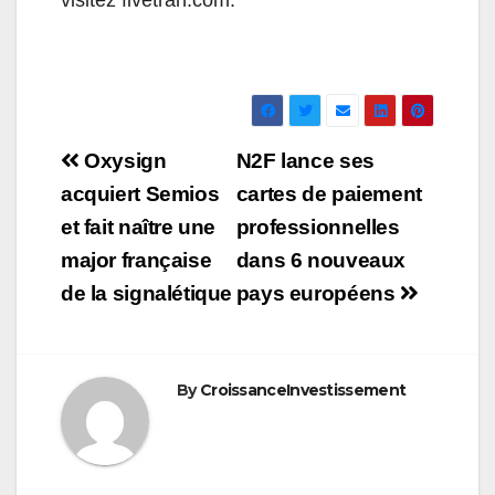
visitez fivetran.com.
Navigation
Oxysign
N2F lance ses
de
acquiert Semios
cartes de paiement
et fait naître une
professionnelles
l’article
major française
dans 6 nouveaux
de la signalétique
pays européens
By
CroissanceInvestissement