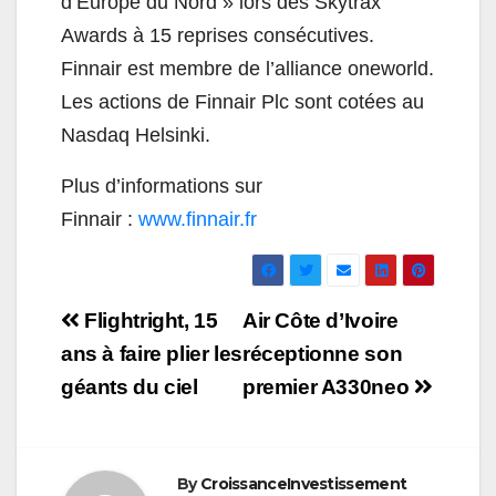
d’Europe du Nord » lors des Skytrax
Awards à 15 reprises consécutives.
Finnair est membre de l’alliance oneworld.
Les actions de Finnair Plc sont cotées au
Nasdaq Helsinki.
Plus d’informations sur
Finnair :
www.finnair.fr
Navigation
Flightright, 15
Air Côte d’Ivoire
de
ans à faire plier les
réceptionne son
géants du ciel
premier A330neo
l’article
By
CroissanceInvestissement