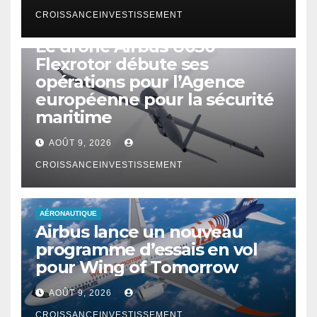
CROISSANCEINVESTISSEMENT
DRONE
Le drone Airbus U030
Flexrotor débute ses
opérations pour l’Agence
européenne pour la sécurité
maritime
AOÛT 9, 2026
CROISSANCEINVESTISSEMENT
AÉRONAUTIQUE
Airbus lance un nouveau
programme d’essais en vol
pour Wing of Tomorrow
AOÛT 9, 2026
CROISSANCEINVESTISSEMENT