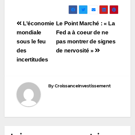
Navigation
L’économie
Le Point Marché : « La
de
mondiale
Fed a à coeur de ne
sous le feu
pas montrer de signes
l’article
des
de nervosité »
incertitudes
By
CroissanceInvestissement