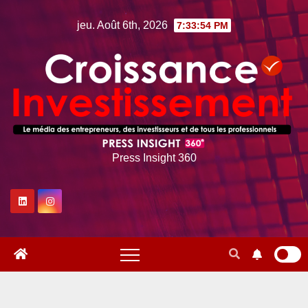
Skip
jeu. Août 6th, 2026
7:33:55 PM
to
content
Press Insight 360