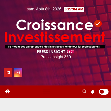
Skip
sam. Août 8th, 2026
6:27:05 AM
to
content
Press Insight 360