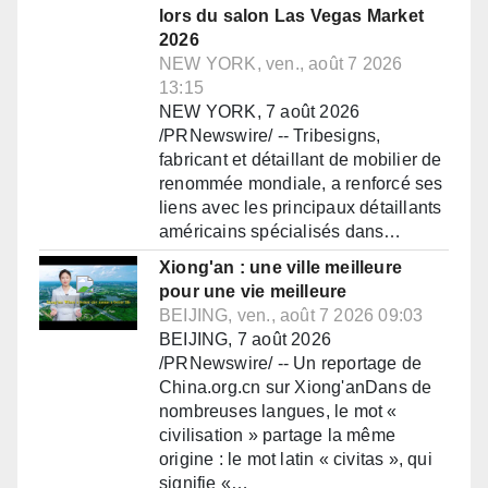
lors du salon Las Vegas Market
2026
NEW YORK, ven., août 7 2026
13:15
NEW YORK, 7 août 2026
/PRNewswire/ -- Tribesigns,
fabricant et détaillant de mobilier de
renommée mondiale, a renforcé ses
liens avec les principaux détaillants
américains spécialisés dans…
Xiong'an : une ville meilleure
pour une vie meilleure
BEIJING, ven., août 7 2026 09:03
BEIJING, 7 août 2026
/PRNewswire/ -- Un reportage de
China.org.cn sur Xiong'anDans de
nombreuses langues, le mot «
civilisation » partage la même
origine : le mot latin « civitas », qui
signifie «…