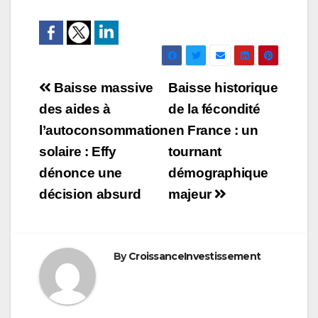
Navigation
Baisse massive
Baisse historique
de
des aides à
de la fécondité
l’autoconsommation
en France : un
l’article
solaire : Effy
tournant
dénonce une
démographique
décision absurd
majeur
By
CroissanceInvestissement