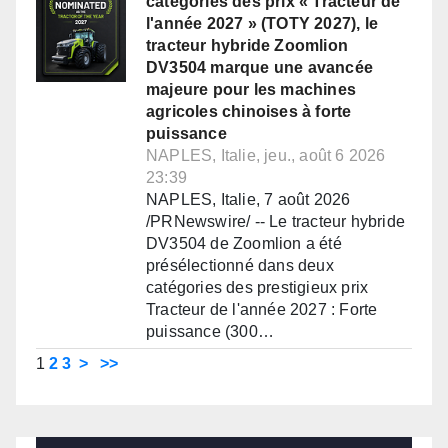
catégories des prix « Tracteur de
l'année 2027 » (TOTY 2027), le
tracteur hybride Zoomlion
DV3504 marque une avancée
majeure pour les machines
agricoles chinoises à forte
puissance
NAPLES, Italie, jeu., août 6 2026
23:39
NAPLES, Italie, 7 août 2026
/PRNewswire/ -- Le tracteur hybride
DV3504 de Zoomlion a été
présélectionné dans deux
catégories des prestigieux prix
Tracteur de l'année 2027 : Forte
puissance (300…
1
2
3
>
>>