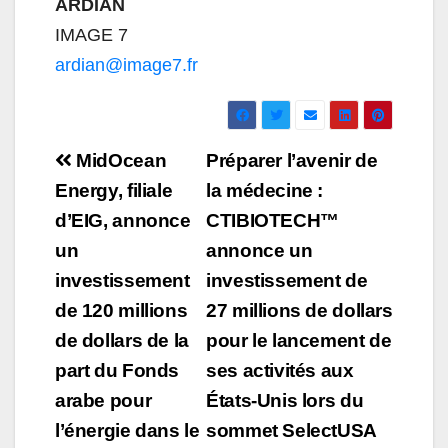
ARDIAN
IMAGE 7
ardian@image7.fr
Navigation
MidOcean
Préparer l’avenir de
de
Energy, filiale
la médecine :
d’EIG, annonce
CTIBIOTECH™
l’article
un
annonce un
investissement
investissement de
de 120 millions
27 millions de dollars
de dollars de la
pour le lancement de
part du Fonds
ses activités aux
arabe pour
États-Unis lors du
l’énergie dans le
sommet SelectUSA