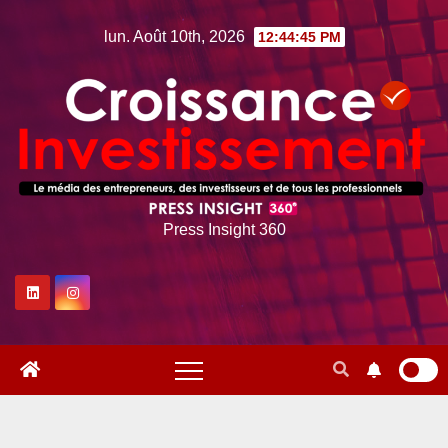
Skip
lun. Août 10th, 2026
12:44:46 PM
to
content
Press Insight 360