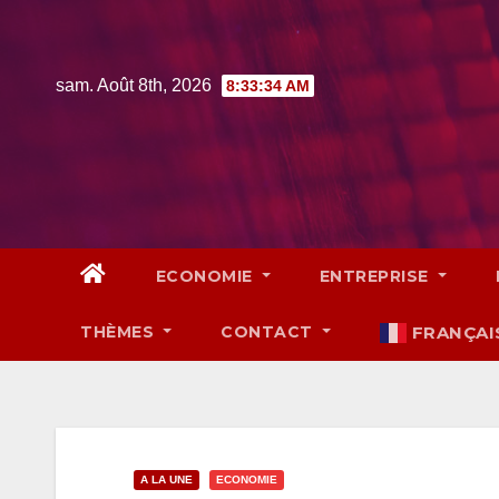
Skip
to
content
sam. Août 8th, 2026
8:33:35 AM
ECONOMIE
ENTREPRISE
THÈMES
CONTACT
FRANÇAI
A LA UNE
ECONOMIE