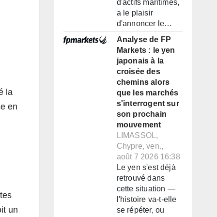
d'actifs maritimes,
a le plaisir
d'annoncer le…
Analyse de FP
Markets : le yen
japonais à la
croisée des
chemins alors
é la
que les marchés
s'interrogent sur
se en
son prochain
mouvement
LIMASSOL,
Chypre, ven.,
août 7 2026 16:38
Le yen s'est déjà
retrouvé dans
cette situation —
tes
l'histoire va-t-elle
it un
se répéter, ou