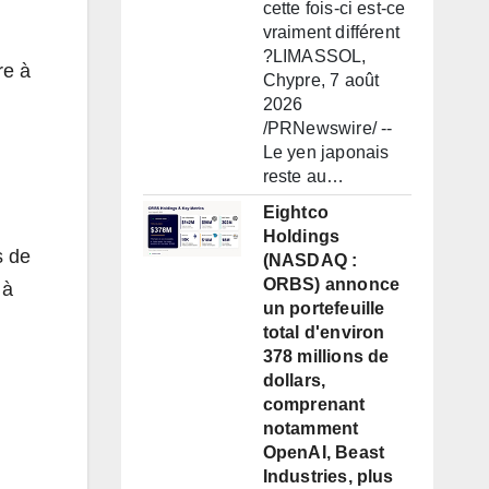
cette fois-ci est-ce
vraiment différent
?LIMASSOL,
re à
Chypre, 7 août
2026
/PRNewswire/ --
Le yen japonais
reste au…
Eightco
Holdings
s de
(NASDAQ :
ORBS) annonce
 à
un portefeuille
total d'environ
378 millions de
dollars,
comprenant
notamment
OpenAI, Beast
Industries, plus