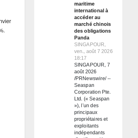
maritime
international à
accéder au
nvier
marché chinois
 %.
des obligations
Panda
SINGAPOUR,
ven., août 7 2026
18:17
SINGAPOUR, 7
août 2026
/PRNewswire/ --
Seaspan
Corporation Pte.
Ltd. (« Seaspan
»), l'un des
principaux
propriétaires et
exploitants
indépendants