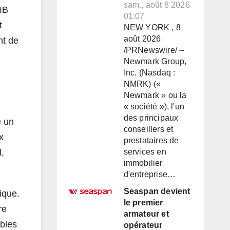
sam., août 8 2026
IB
01:07
t
NEW YORK , 8
août 2026
nt de
/PRNewswire/ --
Newmark Group,
Inc. (Nasdaq :
NMRK) («
Newmark » ou la
« société »), l'un
des principaux
é un
conseillers et
x
prestataires de
,
services en
immobilier
d'entreprise…
Seaspan devient
ique.
le premier
re
armateur et
ubles
opérateur