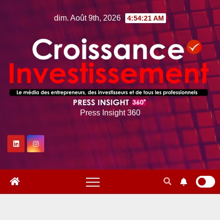
Skip
dim. Août 9th, 2026
4:54:22 AM
to
content
Press Insight 360