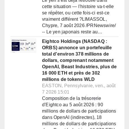
Le yen s'est déjà retrouvé dans
cette situation — l'histoire va-t-elle
se répéter, ou cette fois-ci est-ce
vraiment différent ?LIMASSOL,
Chypre, 7 août 2026 /PRNewswire/
-- Le yen japonais reste au…
Eightco Holdings (NASDAQ :
ORBS) annonce un portefeuille
total d'environ 378 millions de
dollars, comprenant notamment
OpenAI, Beast Industries, plus de
16 000 ETH et près de 302
millions de tokens WLD
EASTON, Pennsylvanie, ven., août
7 2026 15:01
Composition de la trésorerie
d'Eightco au 5 août 2026 : 90
millions de dollars de participations
dans OpenAI (indirectes), 18
millions de dollars de participations