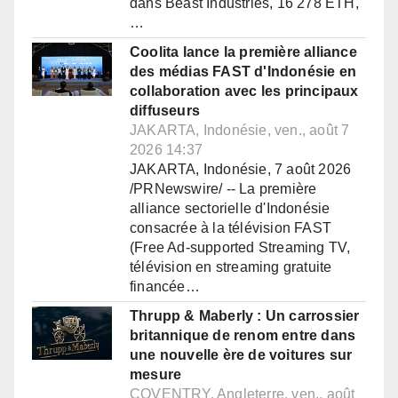
dans Beast Industries, 16 278 ETH,
…
Coolita lance la première alliance
des médias FAST d'Indonésie en
collaboration avec les principaux
diffuseurs
JAKARTA, Indonésie, ven., août 7
2026 14:37
JAKARTA, Indonésie, 7 août 2026
/PRNewswire/ -- La première
alliance sectorielle d'Indonésie
consacrée à la télévision FAST
(Free Ad-supported Streaming TV,
télévision en streaming gratuite
financée…
Thrupp & Maberly : Un carrossier
britannique de renom entre dans
une nouvelle ère de voitures sur
mesure
COVENTRY, Angleterre, ven., août