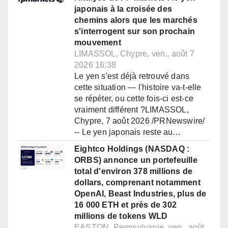
japonais à la croisée des
chemins alors que les marchés
s'interrogent sur son prochain
mouvement
LIMASSOL, Chypre, ven., août 7
2026 16:38
Le yen s'est déjà retrouvé dans
cette situation — l'histoire va-t-elle
se répéter, ou cette fois-ci est-ce
vraiment différent ?LIMASSOL,
Chypre, 7 août 2026 /PRNewswire/
-- Le yen japonais reste au…
Eightco Holdings (NASDAQ :
ORBS) annonce un portefeuille
total d'environ 378 millions de
dollars, comprenant notamment
OpenAI, Beast Industries, plus de
16 000 ETH et près de 302
millions de tokens WLD
EASTON, Pennsylvanie, ven., août