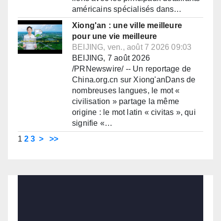
américains spécialisés dans…
Xiong'an : une ville meilleure
pour une vie meilleure
BEIJING, ven., août 7 2026 09:03
BEIJING, 7 août 2026
/PRNewswire/ -- Un reportage de
China.org.cn sur Xiong'anDans de
nombreuses langues, le mot «
civilisation » partage la même
origine : le mot latin « civitas », qui
signifie «…
1
2
3
>
>>