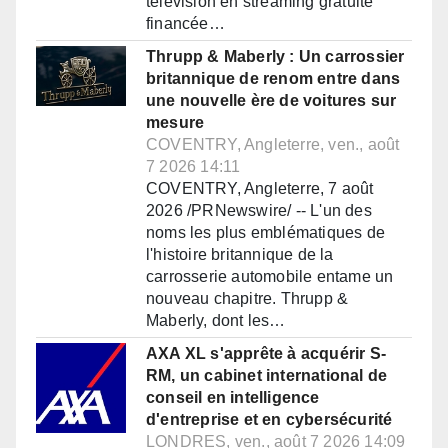
télévision en streaming gratuite
financée…
Thrupp & Maberly : Un carrossier
britannique de renom entre dans
une nouvelle ère de voitures sur
mesure
COVENTRY, Angleterre, ven., août
7 2026 14:11
COVENTRY, Angleterre, 7 août
2026 /PRNewswire/ -- L'un des
noms les plus emblématiques de
l'histoire britannique de la
carrosserie automobile entame un
nouveau chapitre. Thrupp &
Maberly, dont les…
AXA XL s'apprête à acquérir S-
RM, un cabinet international de
conseil en intelligence
d'entreprise et en cybersécurité
LONDRES, ven., août 7 2026 14:09