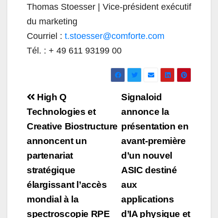
Thomas Stoesser | Vice-président exécutif
du marketing
Courriel :
t.stoesser@comforte.com
Tél. : + 49 611 93199 00
Navigation
High Q
Signaloid
de
Technologies et
annonce la
Creative Biostructure
présentation en
l’article
annoncent un
avant-première
partenariat
d’un nouvel
stratégique
ASIC destiné
élargissant l’accès
aux
mondial à la
applications
spectroscopie RPE
d’IA physique et