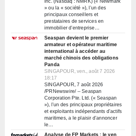
Inc. (Nasdaq : NMRK) (« Newmark
» ou la « société »), l'un des
principaux conseillers et
prestataires de services en
immobilier d'entreprise…
Seaspan devient le premier
armateur et opérateur maritime
international à accéder au
marché chinois des obligations
Panda
SINGAPOUR, ven., août 7 2026
18:17
SINGAPOUR, 7 août 2026
/PRNewswire/ -- Seaspan
Corporation Pte. Ltd. (« Seaspan
»), l'un des principaux propriétaires
et exploitants indépendants d'actifs
maritimes, a le plaisir d'annoncer
le…
Analyse de FP Markets : le yen