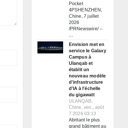
Pocket
4PSHENZHEN,
Chine, 7 juillet
2026
/PRNewswire/ --
…
Envision met en
service le Galaxy
Campus à
Ulanqab et
établit un
nouveau modèle
d'infrastructure
d'IA à l'échelle
du gigawatt
ULANQAB,
Chine, ven., août
7 2026 03:13
Abritant le plus
grand bâtiment au