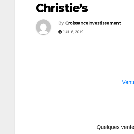
Christie’s
By
CroissanceInvestissement
JUIL 8, 2019
Vent
Quelques vent