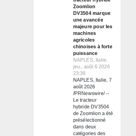
Zoomlion
DV3504 marque
une avancée
majeure pour les
machines
agricoles
chinoises à forte
puissance
NAPLES, Italie,
jeu., août 6 2026
23:39
NAPLES, Italie, 7
août 2026
/PRNewswire/ --
Le tracteur
hybride DV3504
de Zoomlion a été
présélectionné
dans deux
catégories des