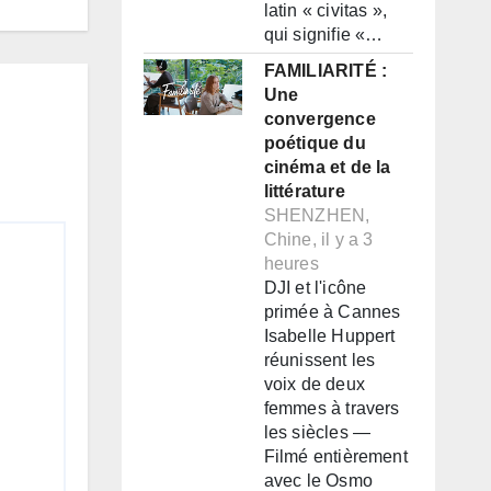
latin « civitas »,
qui signifie «…
FAMILIARITÉ :
Une
convergence
poétique du
cinéma et de la
littérature
SHENZHEN,
Chine, il y a 3
heures
DJI et l'icône
primée à Cannes
Isabelle Huppert
réunissent les
voix de deux
femmes à travers
les siècles —
Filmé entièrement
avec le Osmo