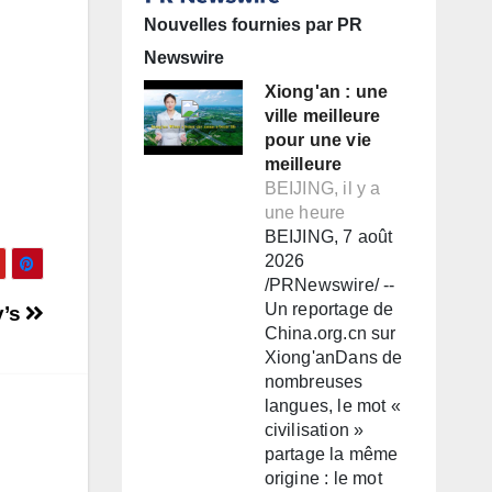
Nouvelles fournies par PR
Newswire
Xiong'an : une
ville meilleure
pour une vie
meilleure
BEIJING, il y a
une heure
BEIJING, 7 août
2026
/PRNewswire/ --
Un reportage de
y’s
China.org.cn sur
Xiong'anDans de
nombreuses
langues, le mot «
civilisation »
partage la même
origine : le mot