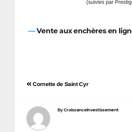
(suivies par Presti
—
Vente aux enchères en ligne 
Navigation
Cornette de Saint Cyr
de
l’article
By
CroissanceInvestissement